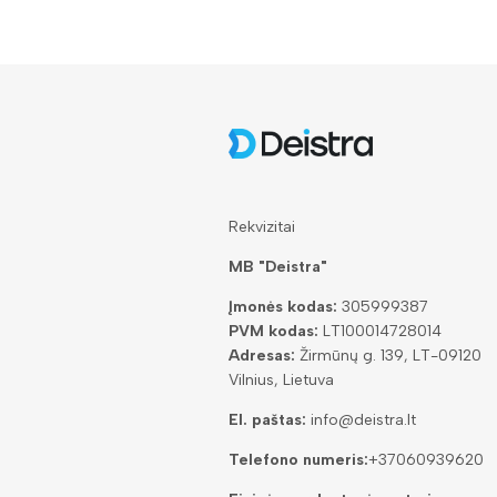
Rekvizitai
MB "Deistra"
Įmonės kodas:
305999387
PVM kodas:
LT100014728014
Adresas:
Žirmūnų g. 139, LT-09120
Vilnius, Lietuva
El. paštas:
info@deistra.lt
Telefono numeris:
+37060939620