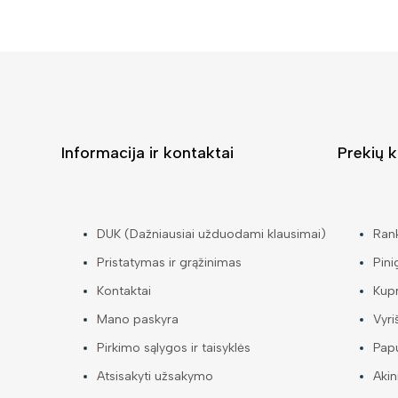
Informacija ir kontaktai
Prekių k
DUK (Dažniausiai užduodami klausimai)
Ran
Pristatymas ir grąžinimas
Pini
Kontaktai
Kup
Mano paskyra
Vyri
Pirkimo sąlygos ir taisyklės
Papu
Atsisakyti užsakymo
Akin