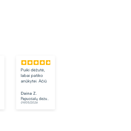
Puiki dėžutė,
Labai tiko ir
Labai 
labai patiko
patiko👍
akiniai
anūkytei. Ačiū
Daina Z.
Anonimas
Albina
Papuošalų dėžutė T32-1
Moteriškas diržas S48 juodas N86
09/05/2026
07/05/2026
03/05/