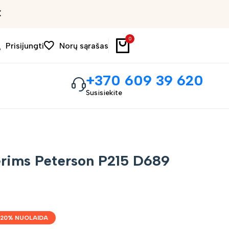
Išpardavimas iki 30%
0
Prisijungti
Norų sąrašas
+370 609 39 620
Susisiekite
erims Peterson P215 D689
20
% NUOLAIDA