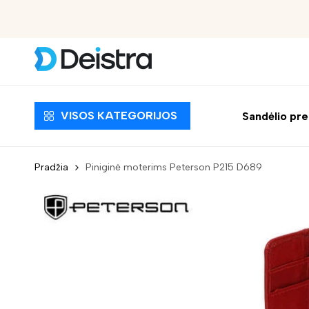
Nemokamas pristatymas nuo 30 EUR
VISOS KATEGORIJOS
Sandėlio pr
Pradžia
Piniginė moterims Peterson P215 D689