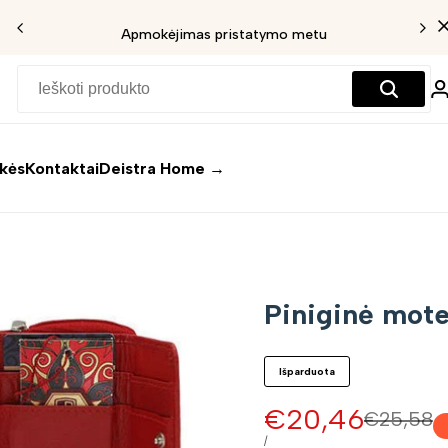
Apmokėjimas pristatymo metu
ekės
Kontaktai
Deistra Home →
Piniginė mot
Išparduota
Pardavimo
€20,46
Įprasta
€25,58
kaina
kaina
VIENETO
/