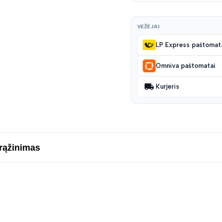
VEŽĖJAI
LP Express paštomat
Omniva paštomatai
Kurjeris
grąžinimas