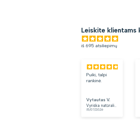
Leiskite klientams 
iš 695 atsiliepimų
Puiki, talpi
G
rankinė.
k
L
m
P
Vytautas V.
L
y
Vyriška natūralios odos rankinė per petį „Rovicky“, juoda
15/07/2026
1
