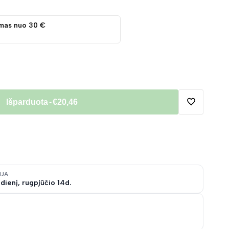
mas nuo 30 €
Išparduota
-
€20,46
Pridėti
į
norų
IJA
dienį, rugpjūčio 14d.
sąrašą