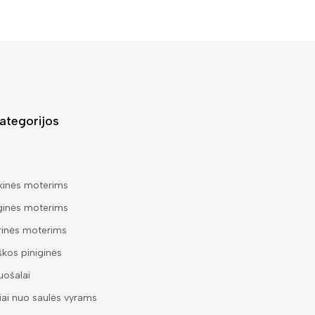
ategorijos
kinės moterims
ginės moterims
rinės moterims
škos piniginės
ošalai
iai nuo saulės vyrams