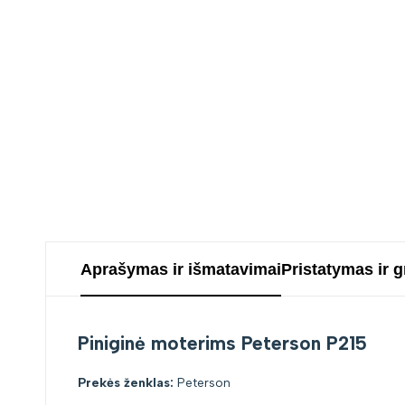
Aprašymas ir išmatavimai
Pristatymas ir 
Piniginė moterims Peterson P215
Prekės ženklas:
Peterson