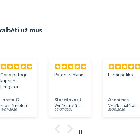
kalbėti už mus
ana patogi
Patogi rankinė
Labai patiko
uprinė.
engva ir
inkšta.
atinka, kad
oreta G.
Stanislovas U.
Anonimas
ra du skyriai.
Kuprinė moterims Peterson, tamsiai mėlyna K12
Vyriška natūralios odos rankinė per petį „Rovicky“, juoda
Vyriška natūralios odos rankinė per petį „Rovicky“, juoda, su užtrauktuku
3/07/2026
05/07/2026
31/05/2026
