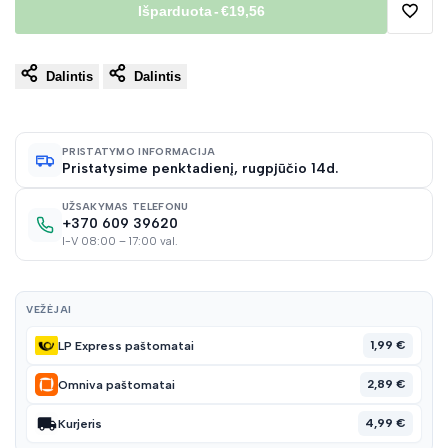
Išparduota
-
€19,56
Pridėt
Dalintis
Dalintis
į
norų
PRISTATYMO INFORMACIJA
Pristatysime penktadienį, rugpjūčio 14d.
sąraš
UŽSAKYMAS TELEFONU
+370 609 39620
I-V 08:00 – 17:00 val.
VEŽĖJAI
1,99 €
LP Express paštomatai
2,89 €
Omniva paštomatai
4,99 €
Kurjeris