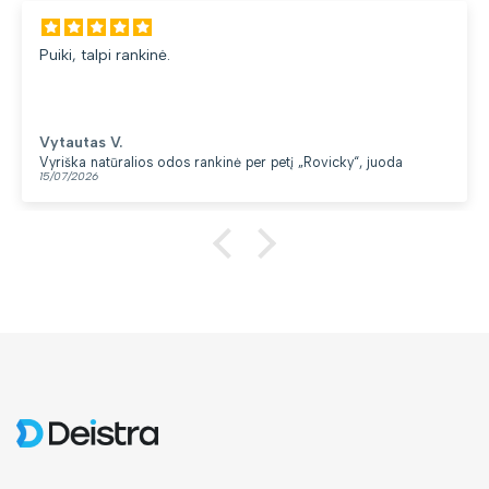
Gana patogi kuprinė
du skyriai. 👍
Loreta G.
s rankinė per petį „Rovicky“, juoda
Kuprinė moterims Pete
13/07/2026