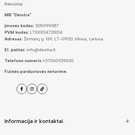
Rekvizitai
MB "Deistra"
Įmonės kodas:
305999387
PVM kodas:
LT100014728014
Adresas:
Žirmūnų g. 139, LT-09120 Vilnius, Lietuva
El. paštas:
info@deistra.lt
Telefono numeris:
+37060939620
Fizinės parduotuvės neturime.
Facebook
Instagramas
Tiktok
Informacija ir kontaktai