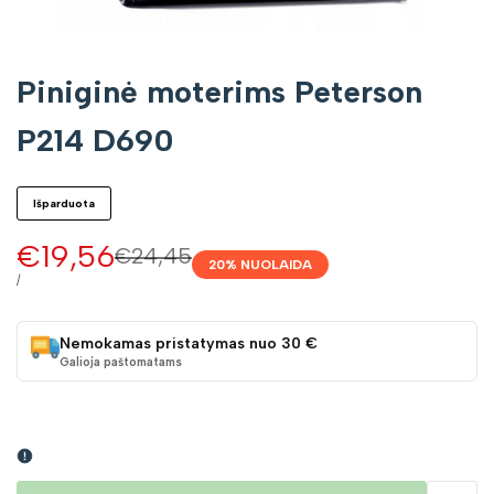
Piniginė moterims Peterson
P214 D690
Išparduota
Pardavimo
€19,56
Įprasta
€24,45
20
% NUOLAIDA
kaina
kaina
VIENETO
/
KAINA
Nemokamas pristatymas nuo 30 €
Galioja paštomatams