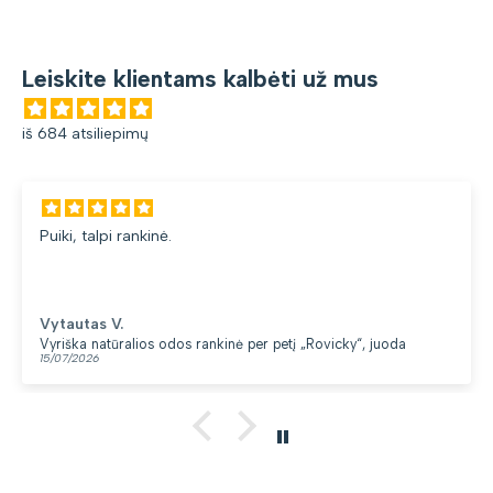
Leiskite klientams kalbėti už mus
iš 684 atsiliepimų
Puiki, talpi rankinė.
Vytautas V.
Vyriška natūralios odos rankinė per petį „Rovicky“, juoda
15/07/2026