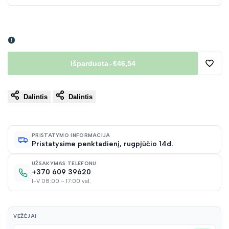
Išparduota
-
€46,54
Pridėt
Dalintis
Dalintis
į
norų
PRISTATYMO INFORMACIJA
Pristatysime penktadienį, rugpjūčio 14d.
sąraš
UŽSAKYMAS TELEFONU
+370 609 39620
I-V 08:00 – 17:00 val.
VEŽĖJAI