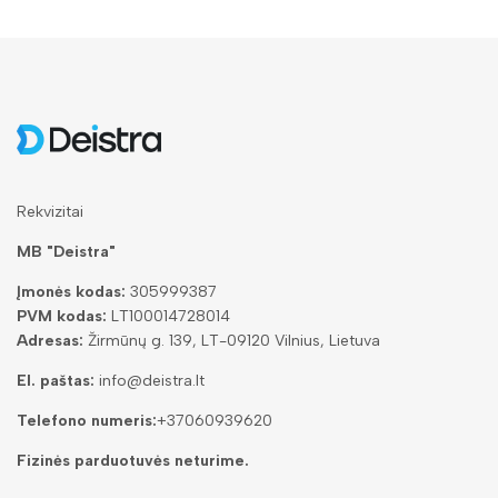
Rekvizitai
MB "Deistra"
Įmonės kodas:
305999387
PVM kodas:
LT100014728014
Adresas:
Žirmūnų g. 139, LT-09120 Vilnius, Lietuva
El. paštas:
info@deistra.lt
Telefono numeris:
+37060939620
Fizinės parduotuvės neturime.