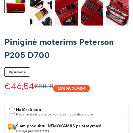
Piniginė moterims Peterson
P205 D700
Išparduota
Pardavimo
€46,54
Įprasta
€58,18
20
% NUOLAIDA
kaina
kaina
VIENETO
/
KAINA
Natūrali oda
Pagaminta iš aukštos kokybės natūralios odos
Šiam produktui NEMOKAMAS pristatymas!
Galioja paštomatams