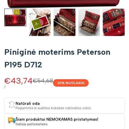
Piniginė moterims Peterson
P195 D712
Pardavimo
€43,74
Įprasta
€54,68
20
% NUOLAIDA
kaina
kaina
VIENETO
/
KAINA
Natūrali oda
Pagaminta iš aukštos kokybės natūralios odos
Šiam produktui NEMOKAMAS pristatymas!
Galioja paštomatams