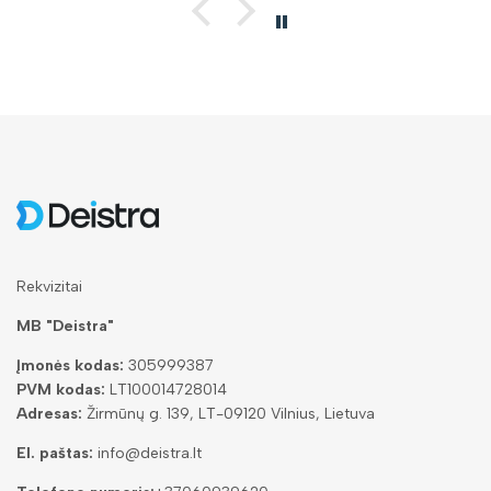
Rekvizitai
MB "Deistra"
Įmonės kodas:
305999387
PVM kodas:
LT100014728014
Adresas:
Žirmūnų g. 139, LT-09120 Vilnius, Lietuva
El. paštas:
info@deistra.lt