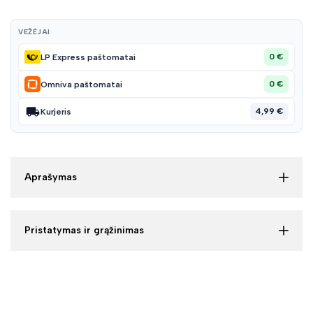
VEŽĖJAI
0 €
LP Express paštomatai
0 €
Omniva paštomatai
4,99 €
Kurjeris
Aprašymas
Pristatymas ir grąžinimas