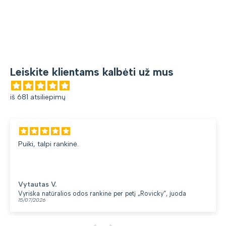
Leiskite klientams kalbėti už mus
iš 681 atsiliepimų
Puiki, talpi rankinė.
Vytautas V.
Vyriška natūralios odos rankinė per petį „Rovicky“, juoda
15/07/2026