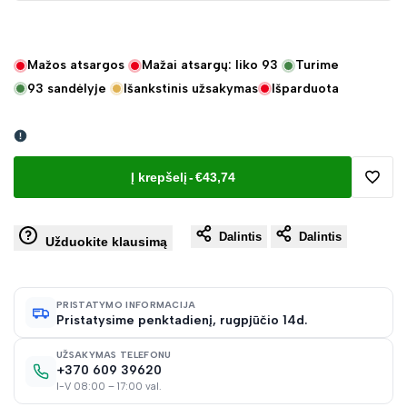
Mažos atsargos
Mažai atsargų: liko
93
Turime
93
sandėlyje
Išankstinis užsakymas
Išparduota
Į krepšelį
-
€43,74
Pridėt
Dalintis
Dalintis
į
Užduokite klausimą
norų
PRISTATYMO INFORMACIJA
Pristatysime penktadienį, rugpjūčio 14d.
sąraš
UŽSAKYMAS TELEFONU
+370 609 39620
I-V 08:00 – 17:00 val.