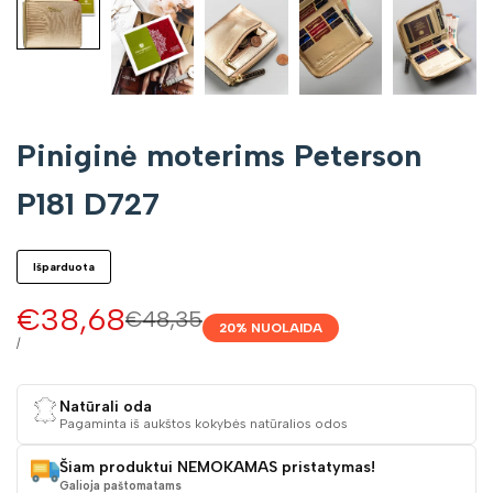
Piniginė moterims Peterson
P181 D727
Išparduota
Pardavimo
€38,68
Įprasta
€48,35
20
% NUOLAIDA
kaina
kaina
VIENETO
/
KAINA
Natūrali oda
Pagaminta iš aukštos kokybės natūralios odos
Šiam produktui NEMOKAMAS pristatymas!
Galioja paštomatams