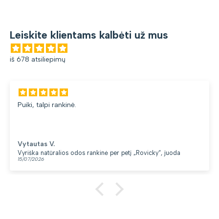
Leiskite klientams kalbėti už mus
iš 678 atsiliepimų
Puiki, talpi rankinė.
Vytautas V.
Vyriška natūralios odos rankinė per petį „Rovicky“, juoda
15/07/2026