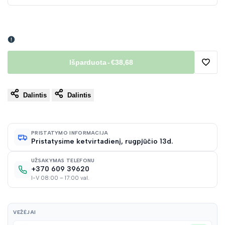
Išparduota
-
€38,68
Pridėt
Dalintis
Dalintis
į
norų
PRISTATYMO INFORMACIJA
Pristatysime ketvirtadienį, rugpjūčio 13d.
sąraš
UŽSAKYMAS TELEFONU
+370 609 39620
I-V 08:00 – 17:00 val.
VEŽĖJAI