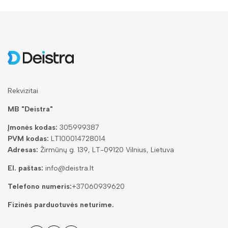
Rekvizitai
MB "Deistra"
Įmonės kodas:
305999387
PVM kodas:
LT100014728014
Adresas:
Žirmūnų g. 139, LT-09120 Vilnius, Lietuva
El. paštas:
info@deistra.lt
Telefono numeris:
+37060939620
Fizinės parduotuvės neturime.