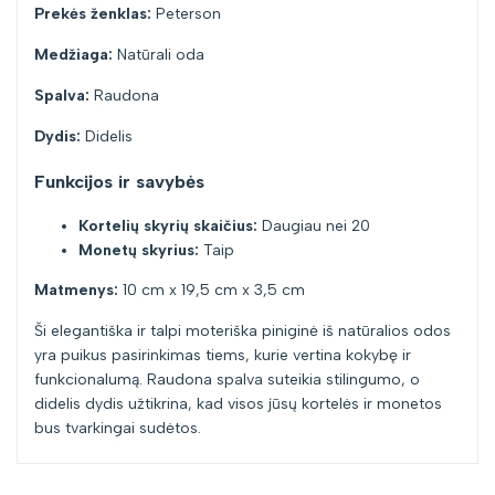
Prekės ženklas:
Peterson
Medžiaga:
Natūrali oda
Spalva:
Raudona
Dydis:
Didelis
Funkcijos ir savybės
Kortelių skyrių skaičius:
Daugiau nei 20
Monetų skyrius:
Taip
Matmenys:
10 cm x 19,5 cm x 3,5 cm
Ši elegantiška ir talpi moteriška piniginė iš natūralios odos
yra puikus pasirinkimas tiems, kurie vertina kokybę ir
funkcionalumą. Raudona spalva suteikia stilingumo, o
didelis dydis užtikrina, kad visos jūsų kortelės ir monetos
bus tvarkingai sudėtos.