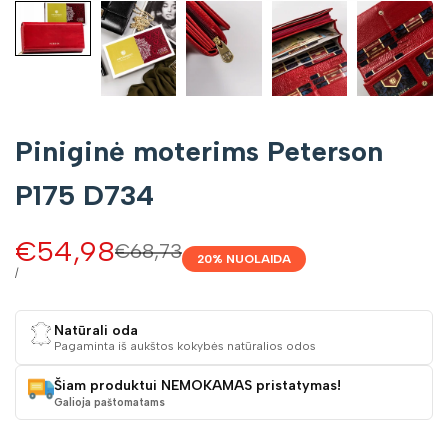
Piniginė moterims Peterson
P175 D734
Pardavimo
€54,98
Įprasta
€68,73
20
% NUOLAIDA
kaina
kaina
VIENETO
/
KAINA
Natūrali oda
Pagaminta iš aukštos kokybės natūralios odos
Šiam produktui NEMOKAMAS pristatymas!
Galioja paštomatams