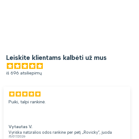
Leiskite klientams kalbėti už mus
iš 696 atsiliepimų
Gana patogi kuprinė. Lengva ir minkšta. Patinka, kad yra
du skyriai. 👍
Loreta G.
Kuprinė moterims Peterson, tamsiai mėlyna K12
13/07/2026