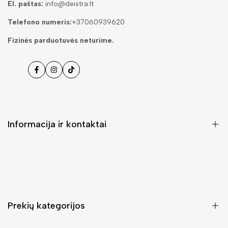
El. paštas:
info@deistra.lt
Telefono numeris:
+37060939620
Fizinės parduotuvės neturime.
Facebook
Instagramas
Tiktok
Informacija ir kontaktai
DUK (Dažniausiai užduodami klausimai)
Pristatymas ir grąžinimas
Kontaktai
Prekių kategorijos
Mano paskyra