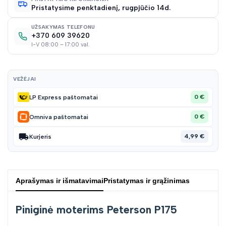
Pristatysime penktadienį, rugpjūčio 14d.
sąraš
UŽSAKYMAS TELEFONU
+370 609 39620
I-V 08:00 – 17:00 val.
VEŽĖJAI
0 €
LP Express paštomatai
0 €
Omniva paštomatai
4,99 €
Kurjeris
Aprašymas ir išmatavimai
Pristatymas ir grąžinimas
Piniginė moterims Peterson P175