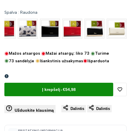
Spalva
:
Raudona
Mažos atsargos
Mažai atsargų: liko
73
Turime
73
sandėlyje
Išankstinis užsakymas
Išparduota
Į krepšelį
-
€54,98
Pridėt
Dalintis
Dalintis
į
Užduokite klausimą
norų
PRISTATYMO INFORMACIJA