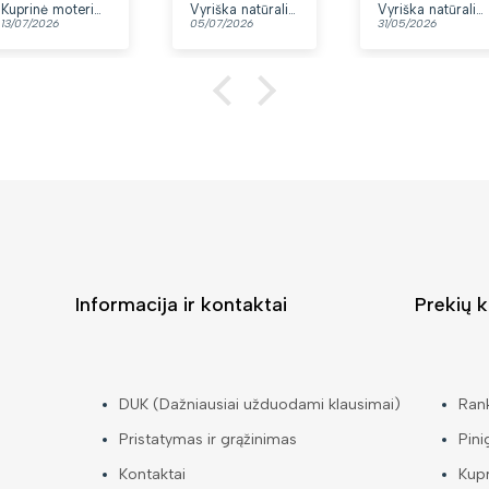
yra du skyriai.
Kuprinė moterims Peterson, tamsiai mėlyna K12
Vyriška natūralios odos rankinė per petį „Rovicky“, juoda
Vyriška natūralios odos rankinė per petį „Rovicky“, juoda, su užtrauktuku
13/07/2026
05/07/2026
31/05/2026
👍
Informacija ir kontaktai
Prekių k
DUK (Dažniausiai užduodami klausimai)
Ran
Pristatymas ir grąžinimas
Pini
Kontaktai
Kup