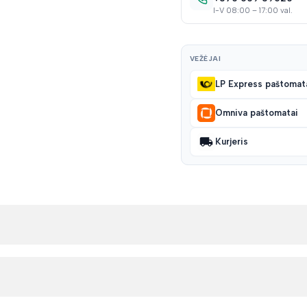
I-V 08:00 – 17:00 val.
VEŽĖJAI
LP Express paštomat
Omniva paštomatai
Kurjeris