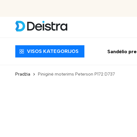
Nemokamas pristatymas nuo 30 EUR
VISOS KATEGORIJOS
Sandėlio pr
Pradžia
Piniginė moterims Peterson P172 D737