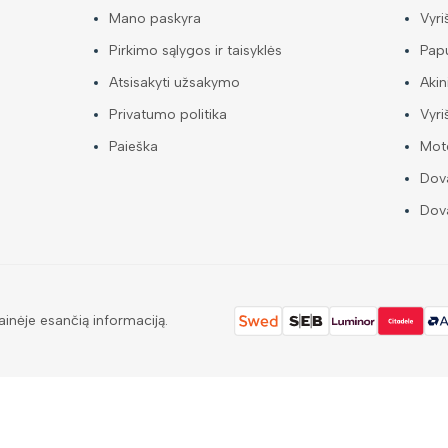
Mano paskyra
Vyri
Pirkimo sąlygos ir taisyklės
Papu
Atsisakyti užsakymo
Akin
Privatumo politika
Vyri
Paieška
Mote
Dova
Dova
ainėje esančią informaciją.