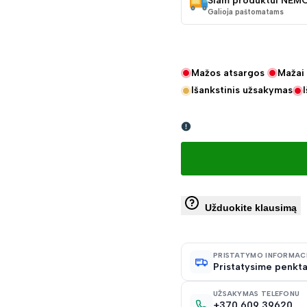
Šiam produktui NEM
Galioja paštomatams
Mažos atsargos
Mažai 
Išankstinis užsakymas
Užduokite klausimą
PRISTATYMO INFORMAC
Pristatysime penkta
UŽSAKYMAS TELEFONU
+370 609 39620