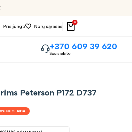
Išpardavimas iki 30%
0
Prisijungti
Norų sąrašas
+370 609 39 620
Susisiekite
erims Peterson P172 D737
0
% NUOLAIDA