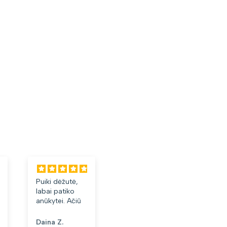
Puiki dėžutė,
Labai tiko ir
Laba
labai patiko
patiko👍
akini
anūkytei. Ačiū
Daina Z.
Anonimas
Albi