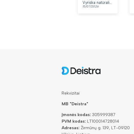
Vyriška natūralios odos rankinė per petį „Rovicky“, juoda
15/07/2026
Rekvizitai
MB "Deistra"
Įmonės kodas:
305999387
PVM kodas:
LT100014728014
Adresas:
Žirmūnų g. 139, LT-09120