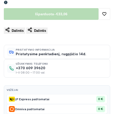
Išparduota
-
€33,06
Pridėt
Dalintis
Dalintis
į
norų
PRISTATYMO INFORMACIJA
Pristatysime penktadienį, rugpjūčio 14d.
sąraš
UŽSAKYMAS TELEFONU
+370 609 39620
I-V 08:00 – 17:00 val.
VEŽĖJAI
0 €
LP Express paštomatai
0 €
Omniva paštomatai