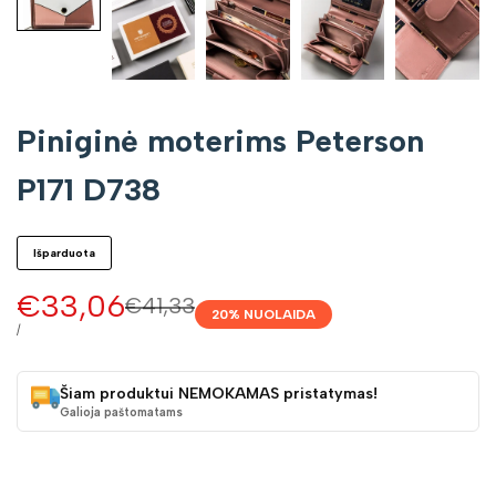
Piniginė moterims Peterson
P171 D738
Išparduota
Pardavimo
€33,06
Įprasta
€41,33
20
% NUOLAIDA
kaina
kaina
VIENETO
/
KAINA
Šiam produktui NEMOKAMAS pristatymas!
Galioja paštomatams