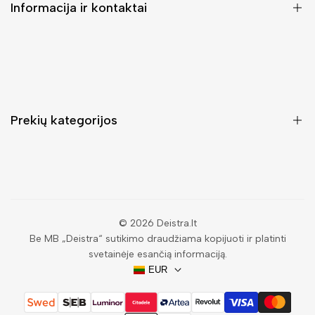
Informacija ir kontaktai
DUK (Dažniausiai užduodami klausimai)
Pristatymas ir grąžinimas
Kontaktai
Prekių kategorijos
Mano paskyra
Pirkimo sąlygos ir taisyklės
Rankinės moterims
Atsisakyti užsakymo
Piniginės moterims
Privatumo politika
Kuprinės moterims
Paieška
© 2026
Deistra.lt
Be MB „Deistra“ sutikimo draudžiama kopijuoti ir platinti
Vyriškos piniginės
svetainėje esančią informaciją.
Papuošalai
EUR
Akiniai nuo saulės vyrams
Vyriški diržai