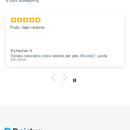
iš 683 atsiliepimų
Puiki, talpi rankinė.
Vytautas V.
Vyriška natūralios odos rankinė per petį „Rovicky“, juoda
15/07/2026