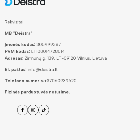
Rekvizitai
MB "Deistra"
Įmonės kodas:
305999387
PVM kodas:
LT100014728014
Adresas:
Žirmūnų g. 139, LT-09120 Vilnius, Lietuva
El. paštas:
info@deistra.lt
Telefono numeris:
+37060939620
Fizinės parduotuvės neturime.
Facebook
Instagramas
Tiktok