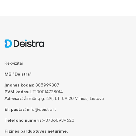
Rekvizitai
MB "Deistra"
Įmonės kodas:
305999387
PVM kodas:
LT100014728014
Adresas:
Žirmūnų g. 139, LT-09120 Vilnius, Lietuva
El. paštas:
info@deistra.lt
Telefono numeris:
+37060939620
Fizinės parduotuvės neturime.