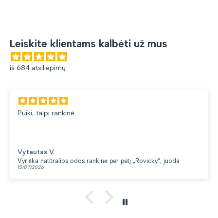
Leiskite klientams kalbėti už mus
iš 684 atsiliepimų
Puiki, talpi rankinė.
Vytautas V.
Vyriška natūralios odos rankinė per petį „Rovicky“, juoda
15/07/2026