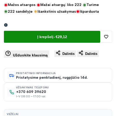
Mažos atsargos
Mažai atsargų: liko
222
Turime
222
sandėlyje
Išankstinis užsakymas
Išparduota
Į krepšelį
-
€29,12
Pridėt
Dalintis
Dalintis
į
Užduokite klausimą
norų
PRISTATYMO INFORMACIJA
Pristatysime penktadienį, rugpjūčio 14d.
sąraš
UŽSAKYMAS TELEFONU
+370 609 39620
I-V 08:00 – 17:00 val.
VEŽĖJAI