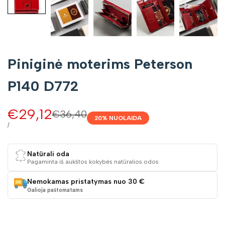
Piniginė moterims Peterson
P140 D772
Pardavimo
€29,12
Įprasta
€36,40
20
% NUOLAIDA
kaina
kaina
VIENETO
/
KAINA
Natūrali oda
Pagaminta iš aukštos kokybės natūralios odos
Nemokamas pristatymas nuo 30 €
Galioja paštomatams