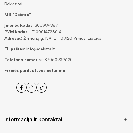
Rekvizitai
MB "Deistra"
Įmonės kodas:
305999387
PVM kodas:
LT100014728014
Adresas:
Žirmūnų g. 139, LT-09120 Vilnius, Lietuva
El. paštas:
info@deistra.lt
Telefono numeris:
+37060939620
Fizinės parduotuvės neturime.
Facebook
Instagramas
Tiktok
Informacija ir kontaktai