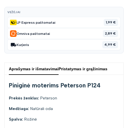
VEŽĖJAI
1,99 €
LP Express paštomatai
2,89 €
Omniva paštomatai
4,99 €
Kurjeris
Aprašymas ir išmatavimai
Pristatymas ir grąžinimas
Piniginė moterims Peterson P124
Prekės ženklas:
Peterson
Medžiaga:
Natūrali oda
Spalva:
Rožinė