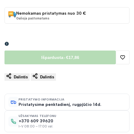
Nemokamas pristatymas nuo 30 €
Galioja paštomatams
Išparduota
-
€17,86
Pridėt
Dalintis
Dalintis
į
norų
PRISTATYMO INFORMACIJA
Pristatysime penktadienį, rugpjūčio 14d.
sąraš
UŽSAKYMAS TELEFONU
+370 609 39620
I-V 08:00 – 17:00 val.