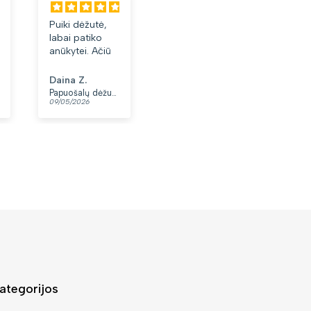
Puiki dėžutė,
Labai tiko ir
Laba
labai patiko
patiko👍
akini
anūkytei. Ačiū
Daina Z.
Anonimas
Albi
Papuošalų dėžutė T32-1
Moteriškas diržas S48 juodas N86
09/05/2026
07/05/2026
03/05
ategorijos