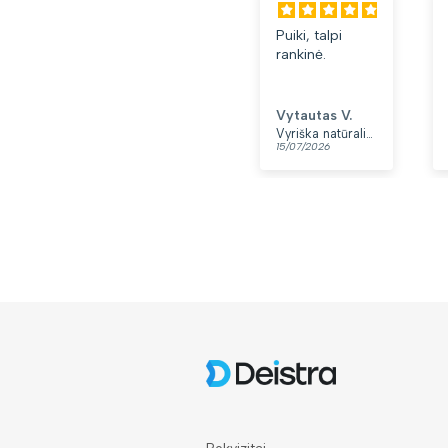
Puiki, talpi
rankinė.
Vytautas V.
Vyriška natūralios odos rankinė per petį „Rovicky“, juoda
15/07/2026