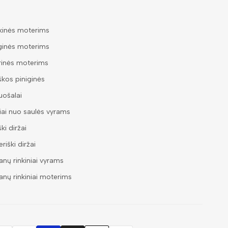
kinės moterims
ginės moterims
rinės moterims
škos piniginės
ošalai
iai nuo saulės vyrams
ški diržai
riški diržai
nų rinkiniai vyrams
nų rinkiniai moterims