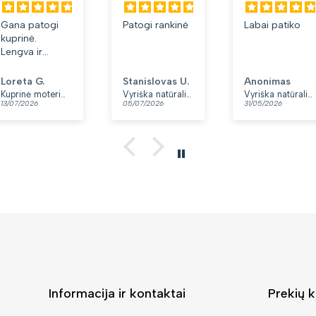
Gana patogi
Patogi rankinė
Labai patiko
kuprinė.
Lengva ir
minkšta.
Patinka, kad
Loreta G.
Stanislovas U.
Anonimas
yra du skyriai.
Kuprinė moterims Peterson, tamsiai mėlyna K12
Vyriška natūralios odos rankinė per petį „Rovicky“, juoda
Vyriška natūralios odos rankinė per petį „Rovicky“, juoda, su užtrauktuku
13/07/2026
05/07/2026
31/05/2026
👍
Informacija ir kontaktai
Prekių k