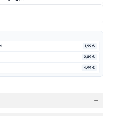
sąrašą
1,99 €
ai
2,89 €
4,99 €