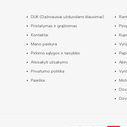
DUK (Dažniausiai užduodami klausimai)
Ran
Pristatymas ir grąžinimas
Pini
Kontaktai
Kup
Mano paskyra
Vyri
Pirkimo sąlygos ir taisyklės
Papu
Atsisakyti užsakymo
Akin
Privatumo politika
Vyri
Paieška
Mote
Dova
Dova