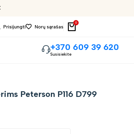
Išpardavimas iki 30%
0
Prisijungti
Norų sąrašas
+370 609 39 620
Susisiekite
rims Peterson P116 D799