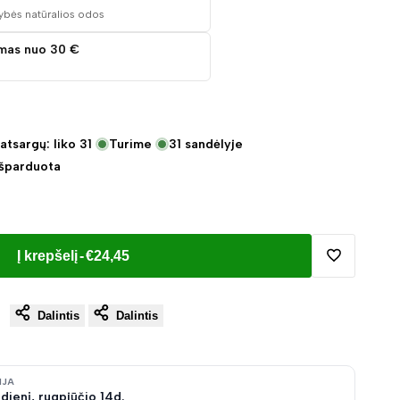
ybės natūralios odos
mas nuo 30 €
atsargų: liko
31
Turime
31
sandėlyje
Išparduota
Į krepšelį
-
€24,45
Pridėti
Dalintis
Dalintis
į
norų
IJA
dienį, rugpjūčio 14d.