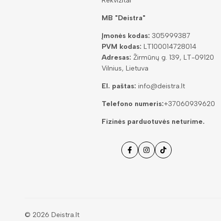
Rekvizitai
MB "Deistra"
Įmonės kodas:
305999387
PVM kodas:
LT100014728014
Adresas:
Žirmūnų g. 139, LT-09120
Vilnius, Lietuva
El. paštas:
info@deistra.lt
Telefono numeris:
+37060939620
Fizinės parduotuvės neturime.
Facebook
Instagramas
Tiktok
© 2026
Deistra.lt