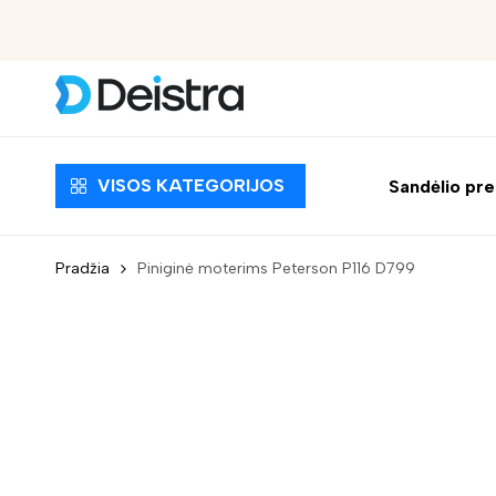
Nemokamas pristatymas nuo 30 EUR
VISOS KATEGORIJOS
Sandėlio pr
Pradžia
Piniginė moterims Peterson P116 D799