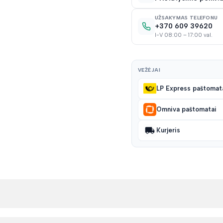
UŽSAKYMAS TELEFONU
+370 609 39620
I-V 08:00 – 17:00 val.
VEŽĖJAI
LP Express paštomat
Omniva paštomatai
Kurjeris