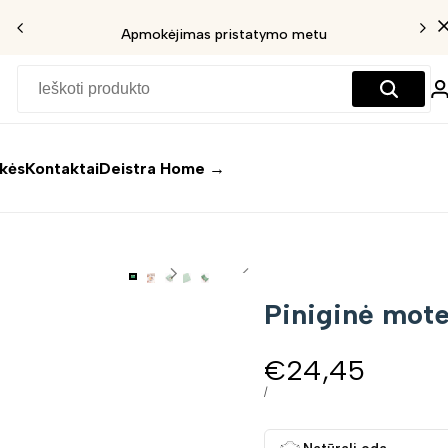
Apmokėjimas pristatymo metu
ekės
Kontaktai
Deistra Home →
Piniginė mote
Pardavimo
€24,45
kaina
VIENETO
/
KAINA