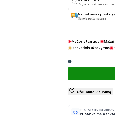
Natūrali oda
Pagaminta iš aukštos kok
Nemokamas pristaty
Galioja paštomatams
Mažos atsargos
Mažai 
Išankstinis užsakymas
Užduokite klausimą
PRISTATYMO INFORMAC
Pristatysime penkta