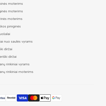
kinės moterims
ginės moterims
rinės moterims
škos piniginės
ošalai
iai nuo saulės vyrams
ški diržai
riški diržai
nų rinkiniai vyrams
nų rinkiniai moterims