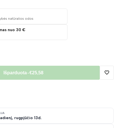
ybės natūralios odos
mas nuo 30 €
Išparduota
-
€25,58
Pridėti
į
norų
IJA
adienį, rugpjūčio 13d.
sąrašą