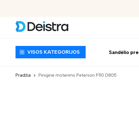
EUR
Apmokėjimas pristatymo metu
VISOS KATEGORIJOS
Sandėlio pr
Pradžia
Piniginė moterims Peterson P110 D805