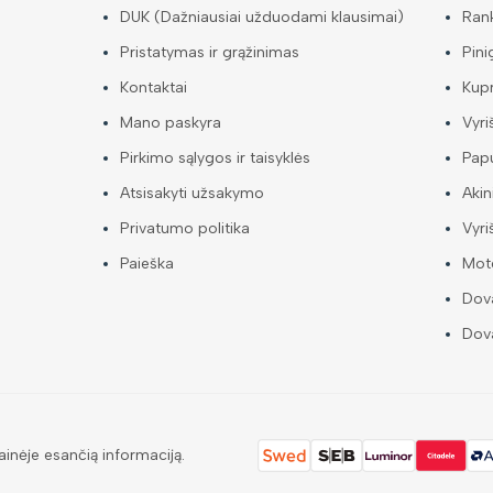
DUK (Dažniausiai užduodami klausimai)
Ran
Pristatymas ir grąžinimas
Pini
Kontaktai
Kup
Mano paskyra
Vyri
Pirkimo sąlygos ir taisyklės
Papu
Atsisakyti užsakymo
Akin
Privatumo politika
Vyri
Paieška
Mote
Dova
Dova
ainėje esančią informaciją.