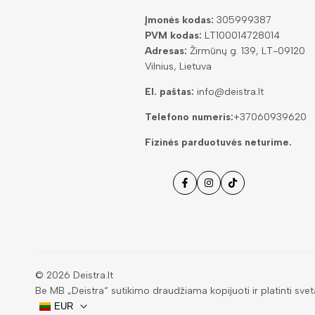
Įmonės kodas:
305999387
PVM kodas:
LT100014728014
Adresas:
Žirmūnų g. 139, LT-09120
Vilnius, Lietuva
El. paštas:
info@deistra.lt
Telefono numeris:
+37060939620
Fizinės parduotuvės neturime.
Facebook
Instagramas
Tiktok
© 2026
Deistra.lt
Be MB „Deistra“ sutikimo draudžiama kopijuoti ir platinti svet
EUR