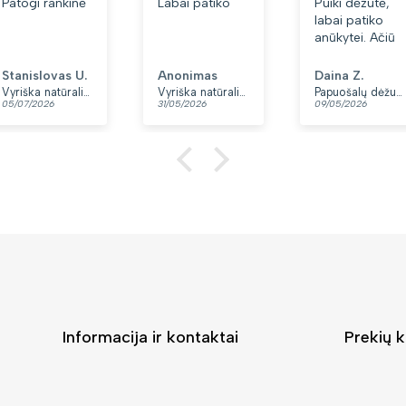
Patogi rankinė
Labai patiko
Puiki dėžutė,
labai patiko
anūkytei. Ačiū
Stanislovas U.
Anonimas
Daina Z.
Vyriška natūralios odos rankinė per petį „Rovicky“, juoda
Vyriška natūralios odos rankinė per petį „Rovicky“, juoda, su užtrauktuku
Papuošalų dėžutė T32-1
05/07/2026
31/05/2026
09/05/2026
Informacija ir kontaktai
Prekių k