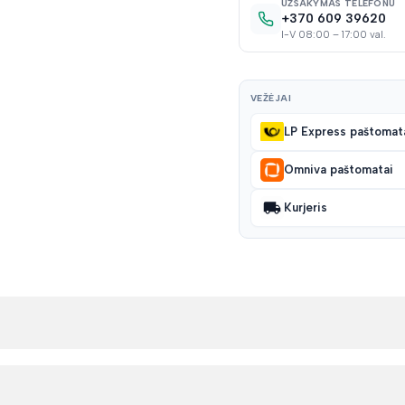
UŽSAKYMAS TELEFONU
+370 609 39620
I-V 08:00 – 17:00 val.
VEŽĖJAI
LP Express paštomat
Omniva paštomatai
Kurjeris