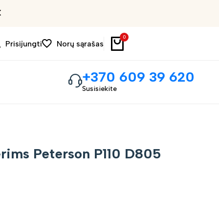
Patogus 14d. grąžinimas
0
Prisijungti
Norų sąrašas
+370 609 39 620
Susisiekite
erims Peterson P110 D805