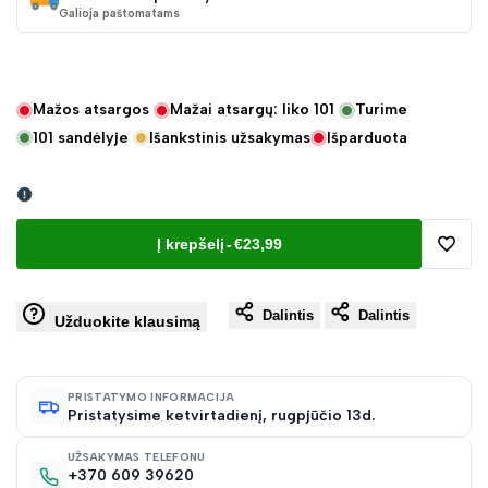
Galioja paštomatams
Mažos atsargos
Mažai atsargų: liko
101
Turime
101
sandėlyje
Išankstinis užsakymas
Išparduota
Į krepšelį
-
€23,99
Pridėt
Dalintis
Dalintis
į
Užduokite klausimą
norų
PRISTATYMO INFORMACIJA
Pristatysime ketvirtadienį, rugpjūčio 13d.
sąraš
UŽSAKYMAS TELEFONU
+370 609 39620