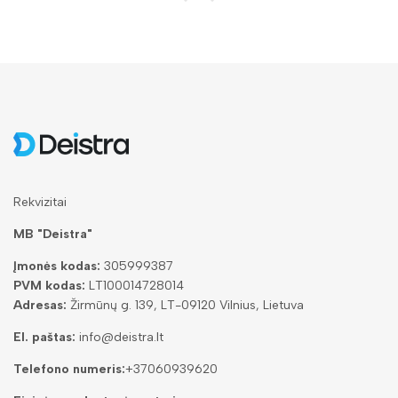
Rekvizitai
MB "Deistra"
Įmonės kodas:
305999387
PVM kodas:
LT100014728014
Adresas:
Žirmūnų g. 139, LT-09120 Vilnius, Lietuva
El. paštas:
info@deistra.lt
Telefono numeris:
+37060939620