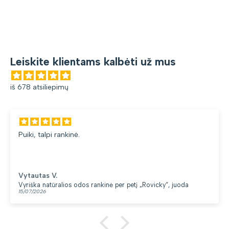
Leiskite klientams kalbėti už mus
iš 678 atsiliepimų
Puiki, talpi rankinė.
Vytautas V.
Vyriška natūralios odos rankinė per petį „Rovicky“, juoda
15/07/2026