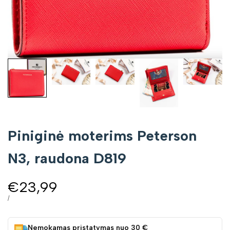
Piniginė moterims Peterson
N3, raudona D819
Pardavimo
€23,99
kaina
VIENETO
/
KAINA
Nemokamas pristatymas nuo 30 €