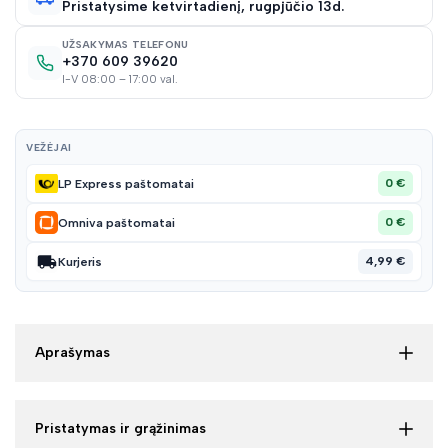
Pristatysime ketvirtadienį, rugpjūčio 13d.
sąraš
UŽSAKYMAS TELEFONU
+370 609 39620
I-V 08:00 – 17:00 val.
VEŽĖJAI
0 €
LP Express paštomatai
0 €
Omniva paštomatai
4,99 €
Kurjeris
Aprašymas
Pristatymas ir grąžinimas