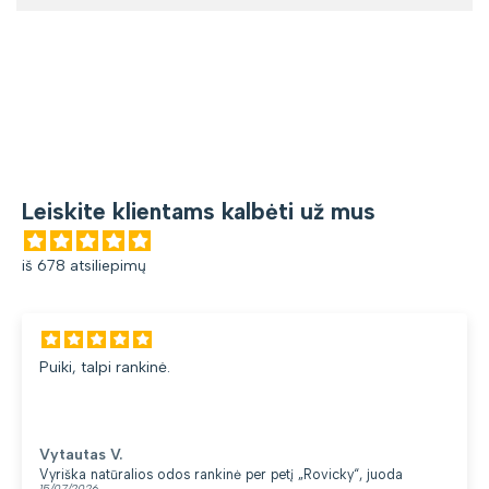
Leiskite klientams kalbėti už mus
iš 678 atsiliepimų
Puiki, talpi rankinė.
Vytautas V.
Vyriška natūralios odos rankinė per petį „Rovicky“, juoda
15/07/2026