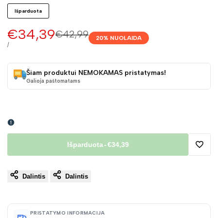
Išparduota
Pardavimo
€34,39
Įprasta
€42,99
20
% NUOLAIDA
kaina
kaina
VIENETO
/
KAINA
Šiam produktui NEMOKAMAS pristatymas!
Galioja paštomatams
Išparduota
-
€34,39
Pridėt
Dalintis
Dalintis
į
norų
PRISTATYMO INFORMACIJA