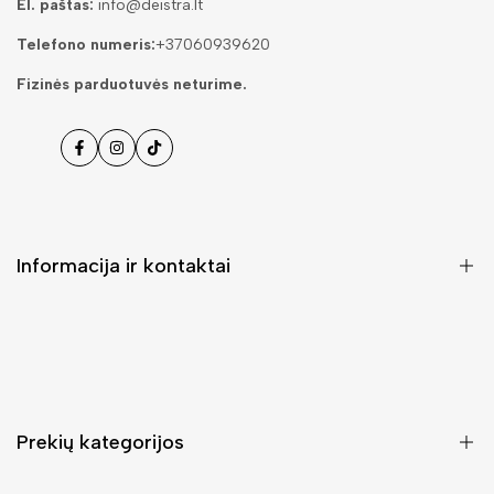
El. paštas:
info@deistra.lt
Telefono numeris:
+37060939620
Fizinės parduotuvės neturime.
Facebook
Instagramas
Tiktok
Informacija ir kontaktai
DUK (Dažniausiai užduodami klausimai)
Pristatymas ir grąžinimas
Kontaktai
Prekių kategorijos
Mano paskyra