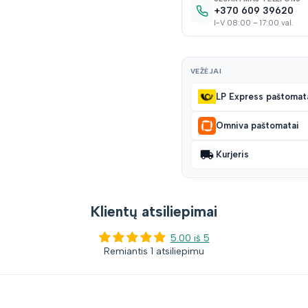
+370 609 39620
I-V 08:00 – 17:00 val.
VEŽĖJAI
LP Express paštomat
Omniva paštomatai
Kurjeris
Klientų atsiliepimai
5.00 iš 5
Remiantis 1 atsiliepimu