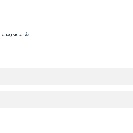
m daug vietos👍