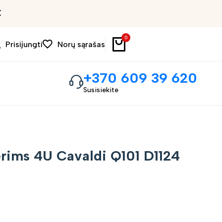
Išpardavimas iki 30%
0
Prisijungti
Norų sąrašas
+370 609 39 620
Susisiekite
rims 4U Cavaldi Q101 D1124