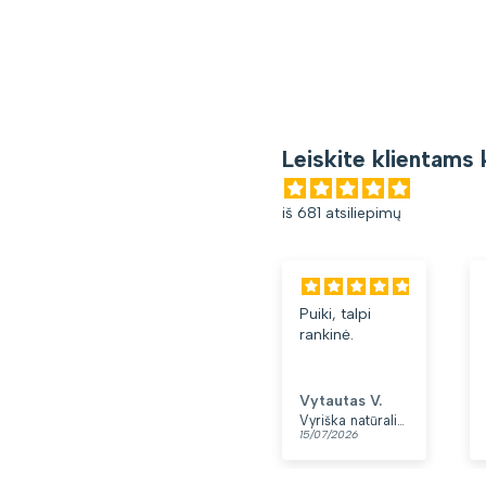
Leiskite klientams 
iš 681 atsiliepimų
Puiki, talpi
rankinė.
Vytautas V.
Vyriška natūralios odos rankinė per petį „Rovicky“, juoda
15/07/2026