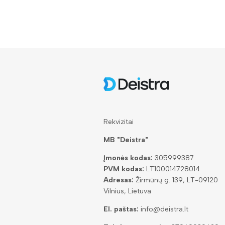
Rekvizitai
MB "Deistra"
Įmonės kodas:
305999387
PVM kodas:
LT100014728014
Adresas:
Žirmūnų g. 139, LT-09120
Vilnius, Lietuva
El. paštas:
info@deistra.lt