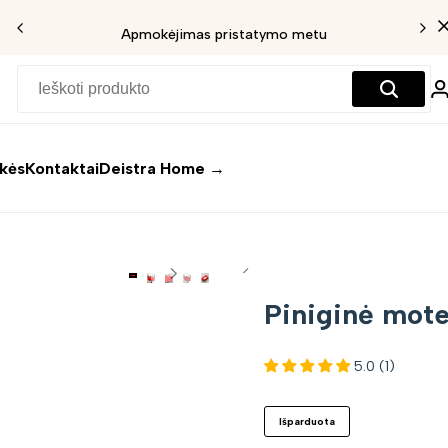
Apmokėjimas pristatymo metu
ekės
Kontaktai
Deistra Home →
Piniginė mote
5.0 (1)
Išparduota