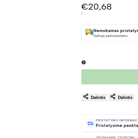
Pardavimo
€20,68
kaina
VIENETO
/
KAINA
Nemokamas pristaty
Galioja paštomatams
Dalintis
Dalintis
PRISTATYMO INFORMAC
Pristatysime penkta
UŽSAKYMAS TELEFONU