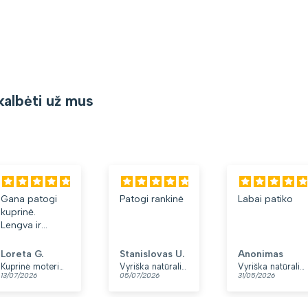
kalbėti už mus
Gana patogi
Patogi rankinė
Labai patiko
kuprinė.
Lengva ir
minkšta.
Patinka, kad
Loreta G.
Stanislovas U.
Anonimas
yra du skyriai.
Kuprinė moterims Peterson, tamsiai mėlyna K12
Vyriška natūralios odos rankinė per petį „Rovicky“, juoda
Vyriška natūralios odos rankinė per petį „Rovicky“, juoda, su užtrauktuku
13/07/2026
05/07/2026
31/05/2026
👍