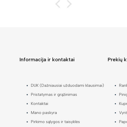
Informacija ir kontaktai
Prekių k
DUK (Dažniausiai užduodami klausimai)
Ran
Pristatymas ir grąžinimas
Pini
Kontaktai
Kup
Mano paskyra
Vyri
Pirkimo sąlygos ir taisyklės
Papu