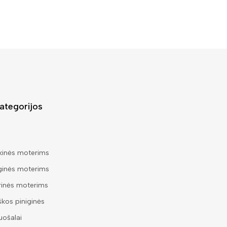
ategorijos
kinės moterims
ginės moterims
rinės moterims
škos piniginės
ošalai