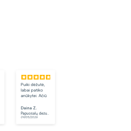
Puiki dėžutė,
Labai tiko ir
Laba
labai patiko
patiko👍
akini
anūkytei. Ačiū
Daina Z.
Anonimas
Albi
Papuošalų dėžutė T32-1
Moteriškas diržas S48 juodas N86
09/05/2026
07/05/2026
03/05