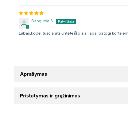
Danguolė S.
Labas,kodėl tuščia atsiuntėte😄o šiai labai patogi kortelė
Aprašymas
Pristatymas ir grąžinimas