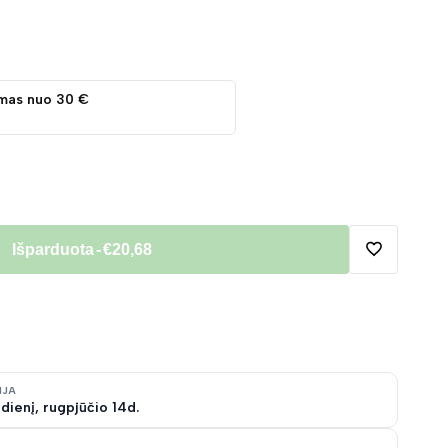
mas nuo 30 €
Išparduota
-
€20,68
Pridėti
į
norų
IJA
dienį, rugpjūčio 14d.
sąrašą