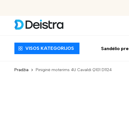
Nemokamas pristatymas nuo 30 EUR
VISOS KATEGORIJOS
Sandėlio pr
Pradžia
Piniginė moterims 4U Cavaldi Q101 D1124