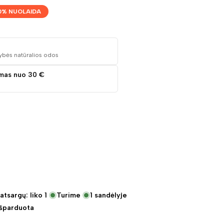
0
% NUOLAIDA
ybės natūralios odos
mas nuo 30 €
atsargų: liko
1
Turime
1
sandėlyje
Išparduota