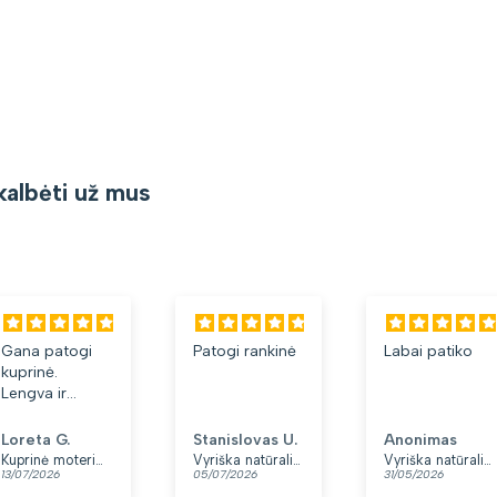
kalbėti už mus
Patogi rankinė
Labai patiko
Puiki dėž
labai pat
anūkytei.
Stanislovas U.
Anonimas
Daina Z.
Vyriška natūralios odos rankinė per petį „Rovicky“, juoda
Vyriška natūralios odos rankinė per petį „Rovicky“, juoda, su užtrauktuku
05/07/2026
31/05/2026
09/05/2026