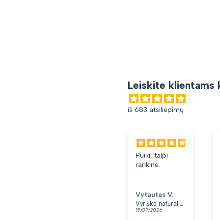
Leiskite klientams 
iš 683 atsiliepimų
Puiki, talpi
Gana patogi
rankinė.
kuprinė.
Lengva ir
minkšta.
Patinka, kad
Vytautas V.
Loreta G.
yra du skyriai.
Vyriška natūralios odos rankinė per petį „Rovicky“, juoda
Kuprinė moterims Peterson, tamsiai mėlyna K12
15/07/2026
13/07/2026
👍