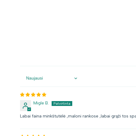
Sort by
Migle B.
Labai faina minkštutėlė ,maloni rankose ,labai grąži tos sp