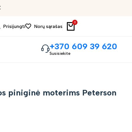
Išpardavimas iki 30%
0
Prisijungti
Norų sąrašas
+370 609 39 620
Susisiekite
os piniginė moterims Peterson