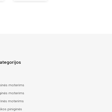
ategorijos
kinės moterims
ginės moterims
rinės moterims
škos piniginės