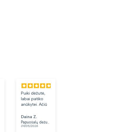
utė,
Labai tiko ir
Labai geri
iko
patiko👍
akiniai.
 Ačiū
Anonimas
Albinas J.
Papuošalų dėžutė T32-1
Moteriškas diržas S48 juodas N86
Akiniai nuo saulės vyrams B56
07/05/2026
03/05/2026