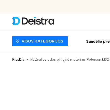
Nemokamas pristatymas nuo 30 EUR
VISOS KATEGORIJOS
Sandėlio pr
Pradžia
Natūralios odos piniginė moterims Peterson L132