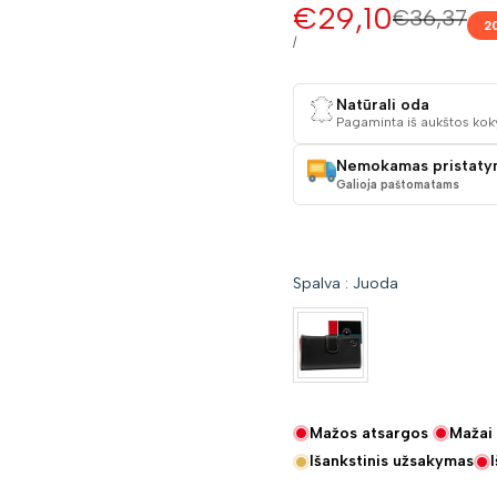
Pardavimo
€29,10
Įprasta
€36,37
2
kaina
kaina
VIENETO
/
KAINA
Natūrali oda
Pagaminta iš aukštos kok
Nemokamas pristaty
Galioja paštomatams
Spalva
:
Juoda
Mažos atsargos
Mažai 
Išankstinis užsakymas