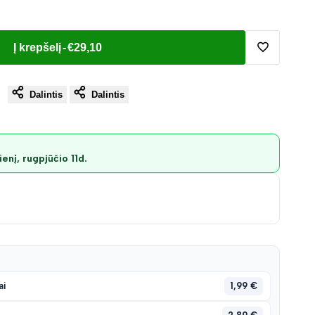
Į krepšelį
-
€29,10
Pridėti
Dalintis
Dalintis
į
norų
enį, rugpjūčio 11d.
sąrašą
1,99 €
ai