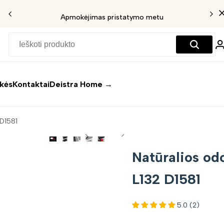
Apmokėjimas pristatymo metu
ekės
Kontaktai
Deistra Home →
 D1581
Natūralios od
L132 D1581
5.0 (2)