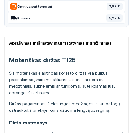
2,89 €
Omniva paštomatai
4,99 €
Kurjeris
Aprašymas ir išmatavimai
Pristatymas ir grąžinimas
Moteriškas diržas T125
Šis moteriškas elastingas korseto diržas yra puikus
pasirinkimas įvairiems stiliams. Jis puikiai dera su
megztiniais, suknelėmis ar tunikomis, suteikdamas jūsų
aprangai išskirtinumo.
Diržas pagamintas iš elastingos medžiagos ir turi patogų
užtrauktuką priekyje, kuris užtikrina lengvą užsegimą.
Diržo matmenys: