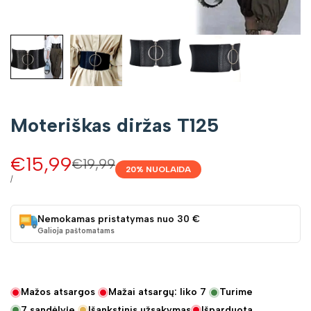
Moteriškas diržas T125
Pardavimo
€15,99
Įprasta
€19,99
20
% NUOLAIDA
kaina
kaina
VIENETO
/
KAINA
Nemokamas pristatymas nuo 30 €
Galioja paštomatams
Mažos atsargos
Mažai atsargų: liko
7
Turime
7
sandėlyje
Išankstinis užsakymas
Išparduota