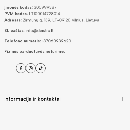
Įmonės kodas:
305999387
PVM kodas:
LT100014728014
Adresas:
Žirmūnų g. 139, LT-09120 Vilnius, Lietuva
El. paštas:
info@deistra.lt
Telefono numeris:
+37060939620
Fizinės parduotuvės neturime.
Facebook
Instagramas
Tiktok
Informacija ir kontaktai
DUK (Dažniausiai užduodami klausimai)