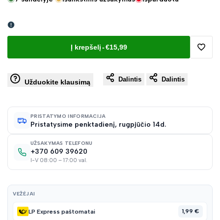
Į krepšelį
-
€15,99
Pridėt
Dalintis
Dalintis
į
Užduokite klausimą
norų
PRISTATYMO INFORMACIJA
Pristatysime penktadienį, rugpjūčio 14d.
sąraš
UŽSAKYMAS TELEFONU
+370 609 39620
I-V 08:00 – 17:00 val.
VEŽĖJAI
1,99 €
LP Express paštomatai