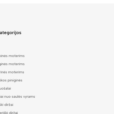
ategorijos
kinės moterims
ginės moterims
rinės moterims
škos piniginės
ošalai
iai nuo saulės vyrams
ški diržai
riški diržai