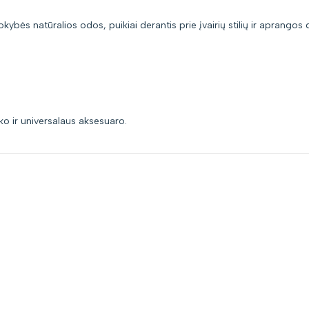
ybės natūralios odos, puikiai derantis prie įvairių stilių ir aprangos d
ko ir universalaus aksesuaro.