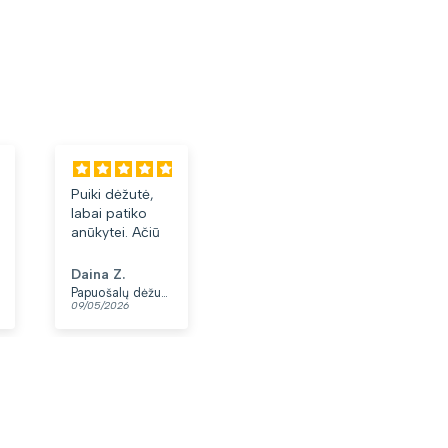
Puiki dėžutė,
Labai tiko ir
Laba
labai patiko
patiko👍
akini
anūkytei. Ačiū
Daina Z.
Anonimas
Albi
Papuošalų dėžutė T32-1
Moteriškas diržas S48 juodas N86
09/05/2026
07/05/2026
03/05