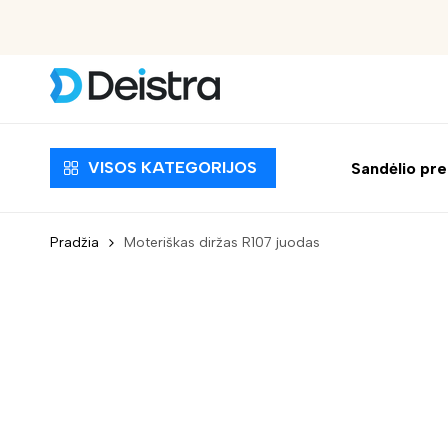
Nemokamas pristatymas nuo 30 EUR
VISOS KATEGORIJOS
Sandėlio pr
Pradžia
Moteriškas diržas R107 juodas