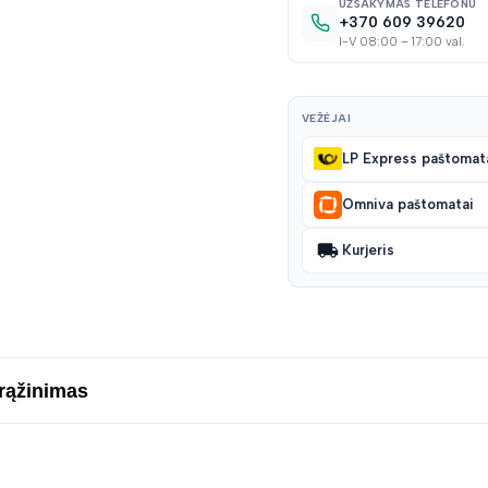
UŽSAKYMAS TELEFONU
+370 609 39620
I-V 08:00 – 17:00 val.
VEŽĖJAI
LP Express paštomat
Omniva paštomatai
Kurjeris
grąžinimas