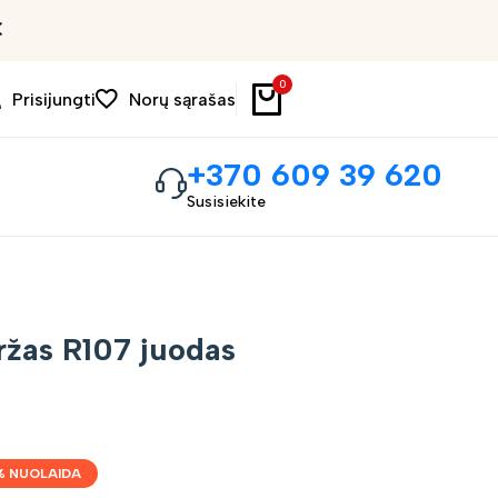
Išpardavimas iki 30%
0
Prisijungti
Norų sąrašas
+370 609 39 620
Susisiekite
ržas R107 juodas
% NUOLAIDA