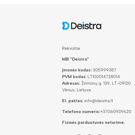
Rekvizitai
MB "Deistra"
Įmonės kodas:
305999387
PVM kodas:
LT100014728014
Adresas:
Žirmūnų g. 139, LT-09120
Vilnius, Lietuva
El. paštas:
info@deistra.lt
Telefono numeris:
+37060939620
Fizinės parduotuvės neturime.