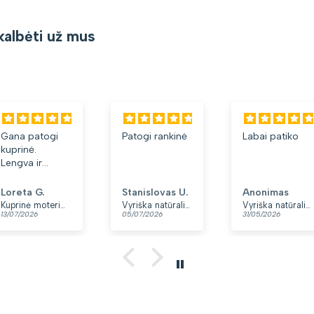
kalbėti už mus
Gana patogi
Patogi rankinė
Labai patiko
kuprinė.
Lengva ir
minkšta.
Patinka, kad
Loreta G.
Stanislovas U.
Anonimas
yra du skyriai.
Kuprinė moterims Peterson, tamsiai mėlyna K12
Vyriška natūralios odos rankinė per petį „Rovicky“, juoda
Vyriška natūralios odos rankinė per petį „Rovicky“, juoda, su užtrauktuku
13/07/2026
05/07/2026
31/05/2026
👍