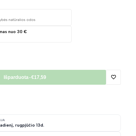
ybės natūralios odos
mas nuo 30 €
Išparduota
-
€17,59
Pridėti
į
norų
IJA
adienį, rugpjūčio 13d.
sąrašą