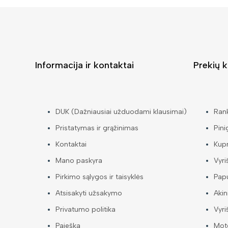
Informacija ir kontaktai
Prekių k
DUK (Dažniausiai užduodami klausimai)
Ran
Pristatymas ir grąžinimas
Pini
Kontaktai
Kup
Mano paskyra
Vyri
Pirkimo sąlygos ir taisyklės
Papu
Atsisakyti užsakymo
Akin
Privatumo politika
Vyri
Paieška
Mote