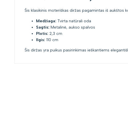
Šis klasikinis moteriškas diržas pagamintas iš aukštos kok
Medžiaga:
Tvirta natūrali oda
Sagtis:
Metalinė, aukso spalvos
Plotis:
2,3 cm
Ilgis:
110 cm
Šis diržas yra puikus pasirinkimas ieškantiems elegantiš