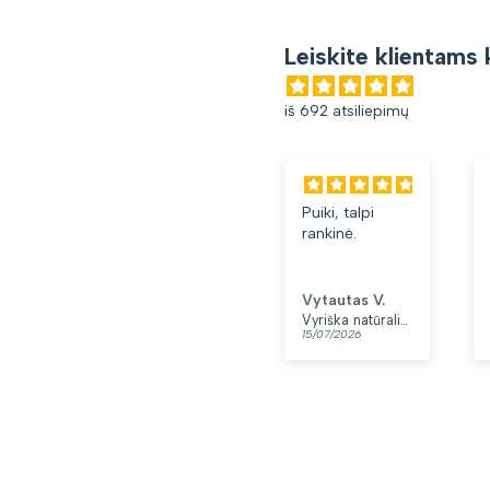
Leiskite klientams 
iš 692 atsiliepimų
Puiki, talpi
rankinė.
Vytautas V.
Vyriška natūralios odos rankinė per petį „Rovicky“, juoda
15/07/2026