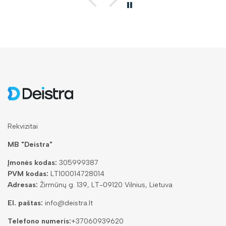
Rekvizitai
MB "Deistra"
Įmonės kodas:
305999387
PVM kodas:
LT100014728014
Adresas:
Žirmūnų g. 139, LT-09120 Vilnius, Lietuva
El. paštas:
info@deistra.lt
Telefono numeris:
+37060939620