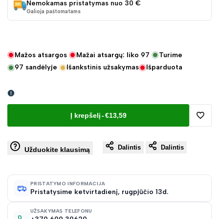
Nemokamas pristatymas nuo 30 €
Galioja paštomatams
Mažos atsargos
Mažai atsargų: liko
97
Turime
97
sandėlyje
Išankstinis užsakymas
Išparduota
Į krepšelį
-
€13,59
Pridėt
Dalintis
Dalintis
į
Užduokite klausimą
norų
PRISTATYMO INFORMACIJA
Pristatysime ketvirtadienį, rugpjūčio 13d.
sąraš
UŽSAKYMAS TELEFONU