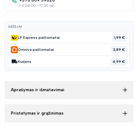
+370 609 39620
I-V 08:00 – 17:00 val.
VEŽĖJAI
1,99 €
LP Express paštomatai
2,89 €
Omniva paštomatai
4,99 €
Kurjeris
Aprašymas ir išmatavimai
Pristatymas ir grąžinimas