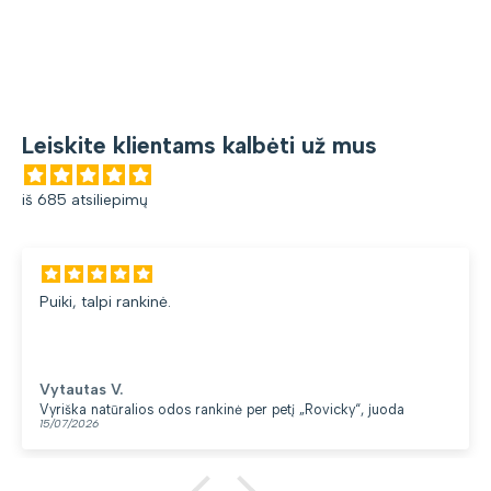
Leiskite klientams kalbėti už mus
iš 685 atsiliepimų
Puiki, talpi rankinė.
Vytautas V.
Vyriška natūralios odos rankinė per petį „Rovicky“, juoda
15/07/2026