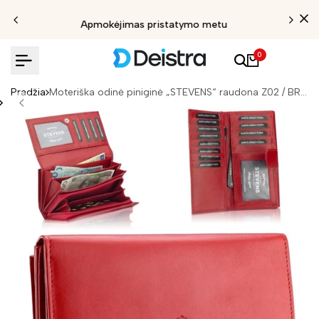
Apmokėjimas pristatymo metu
0
Pradžia
Moteriška odinė piniginė „STEVENS“ raudona Z02 / BR-210 su RFID apsauga D1809