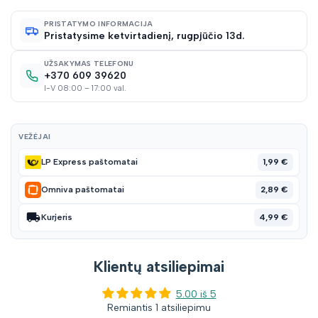
norų
PRISTATYMO INFORMACIJA
Pristatysime ketvirtadienį, rugpjūčio 13d.
sąraš
UŽSAKYMAS TELEFONU
+370 609 39620
I-V 08:00 – 17:00 val.
VEŽĖJAI
1,99 €
LP Express paštomatai
2,89 €
Omniva paštomatai
4,99 €
Kurjeris
Klientų atsiliepimai
5.00 iš 5
Remiantis 1 atsiliepimu