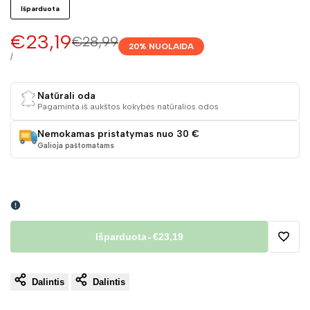
Išparduota
Pardavimo
€23,19
Įprasta
€28,99
20
% NUOLAIDA
kaina
kaina
VIENETO
/
KAINA
Natūrali oda
Pagaminta iš aukštos kokybės natūralios odos
Nemokamas pristatymas nuo 30 €
Galioja paštomatams
Išparduota
-
€23,19
Pridėt
Dalintis
Dalintis
į