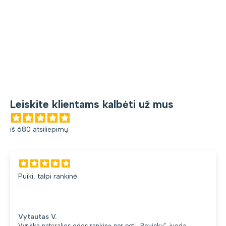
Leiskite klientams kalbėti už mus
iš 680 atsiliepimų
Gana patogi kuprinė
du skyriai. 👍
Loreta G.
s rankinė per petį „Rovicky“, juoda
Kuprinė moterims Pete