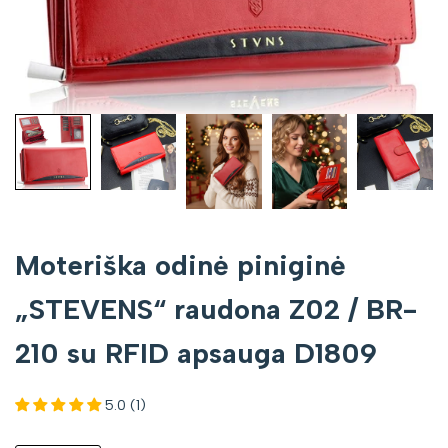
Moteriška odinė piniginė
„STEVENS“ raudona Z02 / BR-
210 su RFID apsauga D1809
5.0 (1)