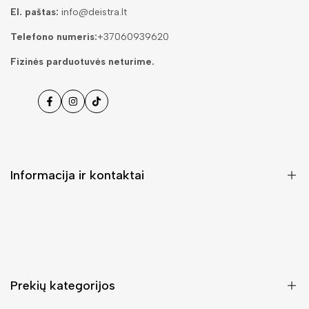
El. paštas:
info@deistra.lt
Telefono numeris:
+37060939620
Fizinės parduotuvės neturime.
Facebook
Instagramas
Tiktok
Informacija ir kontaktai
DUK (Dažniausiai užduodami klausimai)
Pristatymas ir grąžinimas
Kontaktai
Prekių kategorijos
Mano paskyra