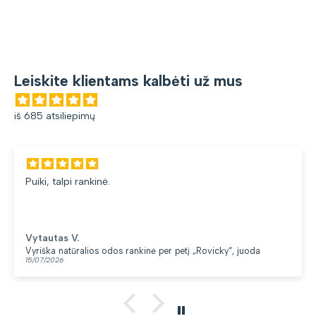
Leiskite klientams kalbėti už mus
iš 685 atsiliepimų
Puiki, talpi rankinė.
Vytautas V.
Vyriška natūralios odos rankinė per petį „Rovicky“, juoda
15/07/2026