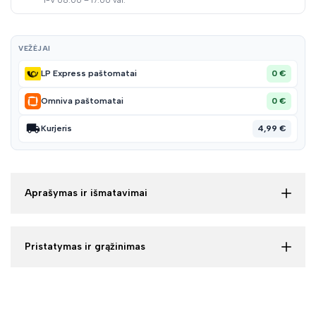
I-V 08:00 – 17:00 val.
VEŽĖJAI
0 €
LP Express paštomatai
0 €
Omniva paštomatai
4,99 €
Kurjeris
Aprašymas ir išmatavimai
Pristatymas ir grąžinimas