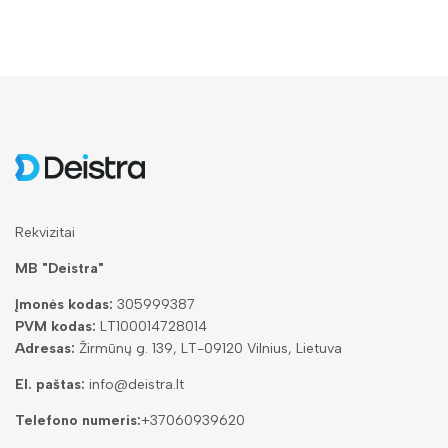
Rekvizitai
MB "Deistra"
Įmonės kodas:
305999387
PVM kodas:
LT100014728014
Adresas:
Žirmūnų g. 139, LT-09120 Vilnius, Lietuva
El. paštas:
info@deistra.lt
Telefono numeris:
+37060939620