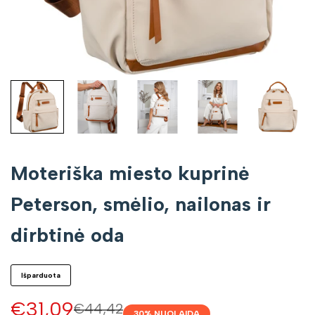
Moteriška miesto kuprinė
Peterson, smėlio, nailonas ir
dirbtinė oda
Išparduota
Pardavimo
€31,09
Įprasta
€44,42
30
% NUOLAIDA