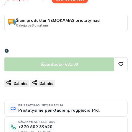
kaina
kaina
VIENETO
/
KAINA
Šiam produktui NEMOKAMAS pristatymas!
Galioja paštomatams
Išparduota
-
€31,09
Pridėt
Dalintis
Dalintis
į
norų
PRISTATYMO INFORMACIJA
Pristatysime penktadienį, rugpjūčio 14d.
sąraš
UŽSAKYMAS TELEFONU
+370 609 39620