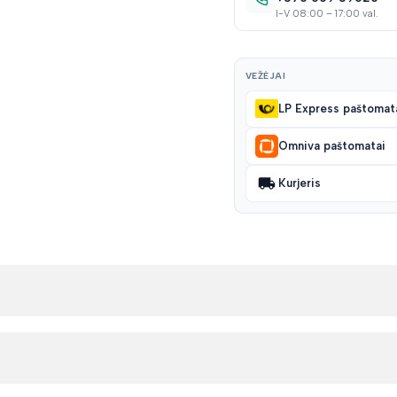
I-V 08:00 – 17:00 val.
VEŽĖJAI
LP Express paštomat
Omniva paštomatai
Kurjeris