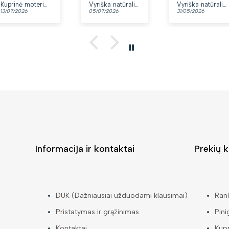
yra du skyriai.
Kuprinė moterims Peterson, tamsiai mėlyna K12
Vyriška natūralios odos rankinė per petį „Rovicky“, juoda
Vyriška natūralios odos rankinė per petį „Rovicky“, juoda, su užtrauktuku
13/07/2026
05/07/2026
31/05/2026
👍
Informacija ir kontaktai
Prekių k
DUK (Dažniausiai užduodami klausimai)
Ran
Pristatymas ir grąžinimas
Pini
Kontaktai
Kup