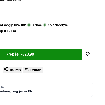
mas nuo 30 €
atsargų: liko
185
Turime
185
sandėlyje
Išparduota
Į krepšelį
-
€23,99
Pridėti
Dalintis
Dalintis
į
norų
IJA
adienį, rugpjūčio 13d.
sąrašą