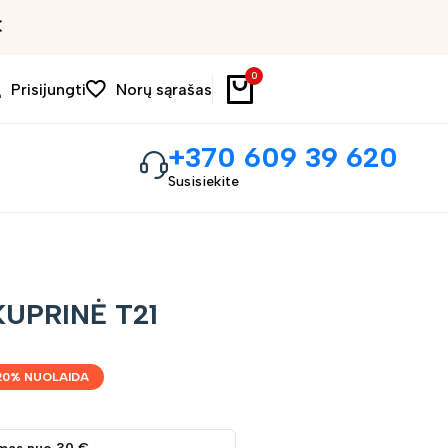
Išpardavimas iki 30%
0
Prisijungti
Norų sąrašas
+370 609 39 620
Susisiekite
UPRINĖ T21
20
% NUOLAIDA