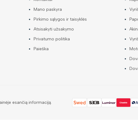
Mano paskyra
Vyri
Pirkimo sąlygos ir taisyklės
Papu
Atsisakyti užsakymo
Akin
Privatumo politika
Vyri
Paieška
Mote
Dova
Dova
ainėje esančią informaciją.