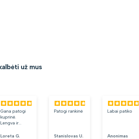
kalbėti už mus
Gana patogi
Patogi rankinė
Labai patiko
kuprinė.
Lengva ir
minkšta.
Patinka, kad
Loreta G.
Stanislovas U.
Anonimas