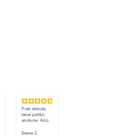
Puiki dėžutė,
Labai tiko ir
Laba
labai patiko
patiko👍
akini
anūkytei. Ačiū
Daina Z.
Anonimas
Albi