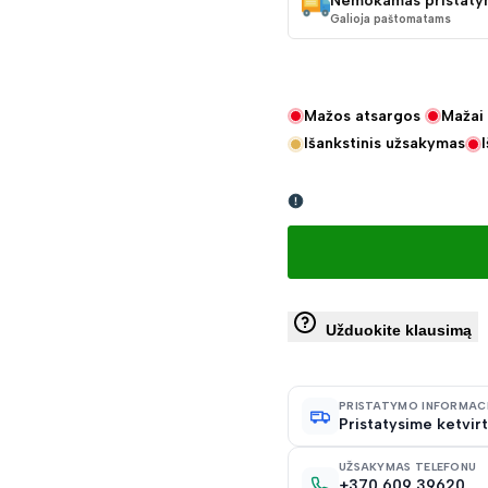
Nemokamas pristaty
Galioja paštomatams
Mažos atsargos
Mažai 
Išankstinis užsakymas
Užduokite klausimą
PRISTATYMO INFORMAC
Pristatysime ketvirt
UŽSAKYMAS TELEFONU
+370 609 39620