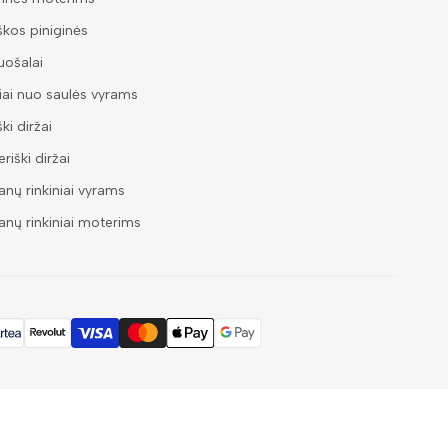
škos piniginės
ošalai
iai nuo saulės vyrams
ški diržai
riški diržai
nų rinkiniai vyrams
nų rinkiniai moterims