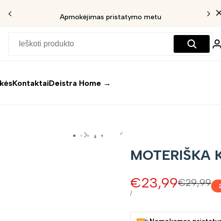
Apmokėjimas pristatymo metu
ekės
Kontaktai
Deistra Home →
MOTERIŠKA K
Pardavimo
€23,99
Įprasta
€29,99
kaina
kaina
VIENETO
/
KAINA