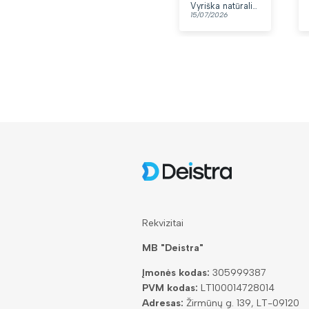
Vyriška natūralios odos rankinė per petį „Rovicky“, juoda
15/07/2026
Rekvizitai
MB "Deistra"
Įmonės kodas:
305999387
PVM kodas:
LT100014728014
Adresas:
Žirmūnų g. 139, LT-09120