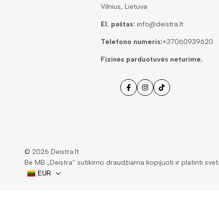
Vilnius, Lietuva
El. paštas:
info@deistra.lt
Telefono numeris:
+37060939620
Fizinės parduotuvės neturime.
Facebook
Instagramas
Tiktok
© 2026
Deistra.lt
Be MB „Deistra“ sutikimo draudžiama kopijuoti ir platinti svet
EUR