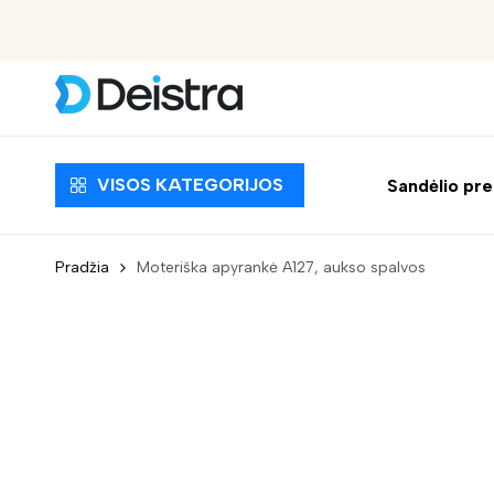
Nemokamas pristatymas nuo 30 EUR
VISOS KATEGORIJOS
Sandėlio pr
Pradžia
Moteriška apyrankė A127, aukso spalvos