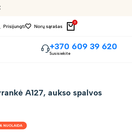
Išpardavimas iki 30%
0
Prisijungti
Norų sąrašas
+370 609 39 620
Susisiekite
rankė A127, aukso spalvos
% NUOLAIDA