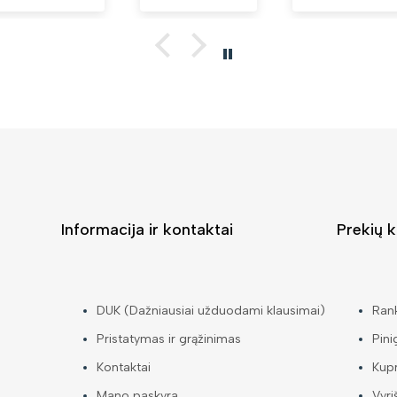
Informacija ir kontaktai
Prekių k
DUK (Dažniausiai užduodami klausimai)
Ran
Pristatymas ir grąžinimas
Pini
Kontaktai
Kup
Mano paskyra
Vyri