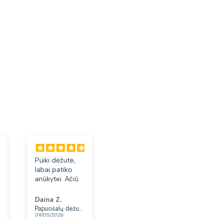
Puiki dėžutė,
Labai tiko ir
Laba
labai patiko
patiko👍
akini
anūkytei. Ačiū
Daina Z.
Anonimas
Albi
Papuošalų dėžutė T32-1
Moteriškas diržas S48 juodas N86
09/05/2026
07/05/2026
03/05