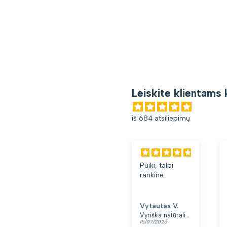
Leiskite klientams 
iš 684 atsiliepimų
Puiki, talpi
rankinė.
Vytautas V.
Vyriška natūralios odos rankinė per petį „Rovicky“, juoda
15/07/2026