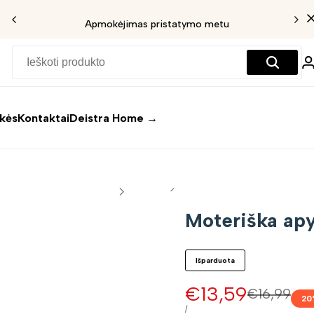
Apmokėjimas pristatymo metu
ekės
Kontaktai
Deistra Home →
Moteriška apy
Išparduota
Pardavimo
€13,59
Įprasta
€16,99
20
kaina
kaina
VIENETO
/