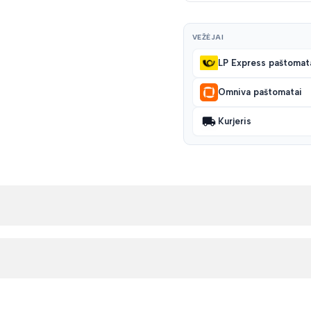
VEŽĖJAI
LP Express paštomat
Omniva paštomatai
Kurjeris