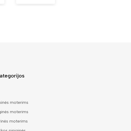
ategorijos
kinės moterims
ginės moterims
rinės moterims
škos piniginės