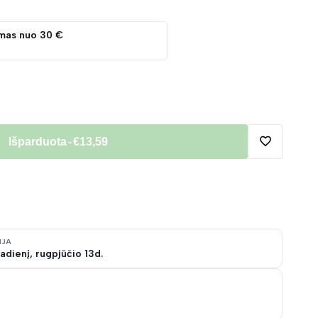
mas nuo 30 €
Išparduota
-
€13,59
Pridėti
į
norų
IJA
adienį, rugpjūčio 13d.
sąrašą