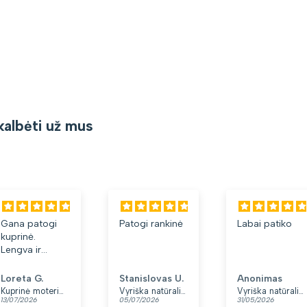
kalbėti už mus
Gana patogi
Patogi rankinė
Labai patiko
kuprinė.
Lengva ir
minkšta.
Patinka, kad
Loreta G.
Stanislovas U.
Anonimas
yra du skyriai.
Kuprinė moterims Peterson, tamsiai mėlyna K12
Vyriška natūralios odos rankinė per petį „Rovicky“, juoda
Vyriška natūralios odos rankinė per petį „Rovicky“, juoda, su užtrauktuku
13/07/2026
05/07/2026
31/05/2026
👍