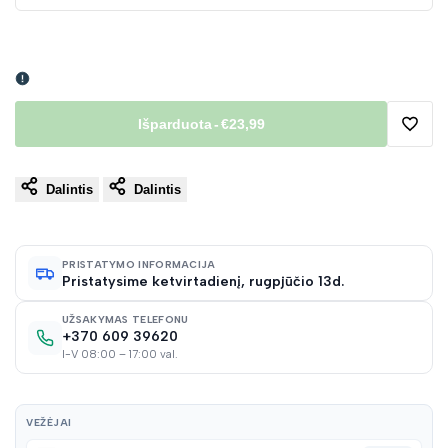
Išparduota
-
€23,99
Pridėt
Dalintis
Dalintis
į
norų
PRISTATYMO INFORMACIJA
Pristatysime ketvirtadienį, rugpjūčio 13d.
sąraš
UŽSAKYMAS TELEFONU
+370 609 39620
I-V 08:00 – 17:00 val.
VEŽĖJAI