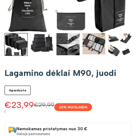
Lagamino dėklai M90, juodi
Išparduota
Pardavimo
€23,99
Įprasta
€29,99
20
% NUOLAIDA
kaina
kaina
VIENETO
/
KAINA
Nemokamas pristatymas nuo 30 €
Galioja paštomatams