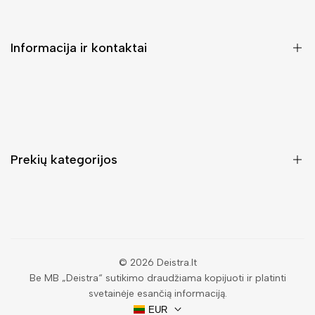
Informacija ir kontaktai
DUK (Dažniausiai užduodami klausimai)
Pristatymas ir grąžinimas
Kontaktai
Prekių kategorijos
Mano paskyra
Pirkimo sąlygos ir taisyklės
Rankinės moterims
Atsisakyti užsakymo
Piniginės moterims
Privatumo politika
Kuprinės moterims
Paieška
© 2026
Deistra.lt
Be MB „Deistra“ sutikimo draudžiama kopijuoti ir platinti
Vyriškos piniginės
svetainėje esančią informaciją.
Papuošalai
EUR