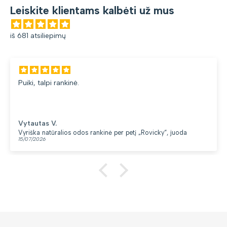
Leiskite klientams kalbėti už mus
iš 681 atsiliepimų
Puiki, talpi rankinė.
Vytautas V.
Vyriška natūralios odos rankinė per petį „Rovicky“, juoda
15/07/2026