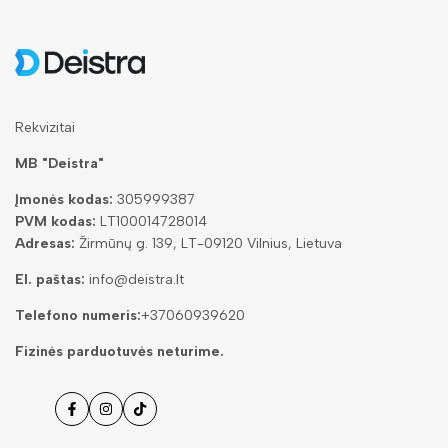
Rekvizitai
MB "Deistra"
Įmonės kodas:
305999387
PVM kodas:
LT100014728014
Adresas:
Žirmūnų g. 139, LT-09120 Vilnius, Lietuva
El. paštas:
info@deistra.lt
Telefono numeris:
+37060939620
Fizinės parduotuvės neturime.
Facebook
Instagramas
Tiktok