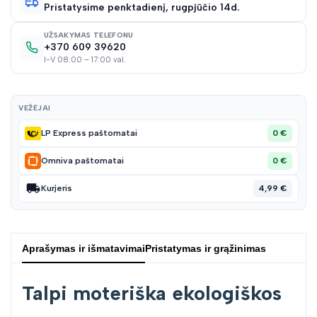
Pristatysime penktadienį, rugpjūčio 14d.
sąraš
UŽSAKYMAS TELEFONU
+370 609 39620
I-V 08:00 – 17:00 val.
VEŽĖJAI
0 €
LP Express paštomatai
0 €
Omniva paštomatai
4,99 €
Kurjeris
Aprašymas ir išmatavimai
Pristatymas ir grąžinimas
Talpi moteriška ekologiškos