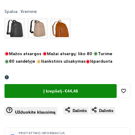
Spalva
:
Kreminė
Mažos atsargos
Mažai atsargų: liko
80
Turime
80
sandėlyje
Išankstinis užsakymas
Išparduota
Į krepšelį
-
€44,46
Pridėt
Dalintis
Dalintis
į
Užduokite klausimą
norų
PRISTATYMO INFORMACIJA