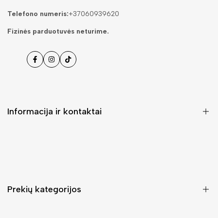
Telefono numeris:
+37060939620
Fizinės parduotuvės neturime.
Facebook
Instagramas
Tiktok
Informacija ir kontaktai
DUK (Dažniausiai užduodami klausimai)
Pristatymas ir grąžinimas
Kontaktai
Prekių kategorijos
Mano paskyra
Pirkimo sąlygos ir taisyklės