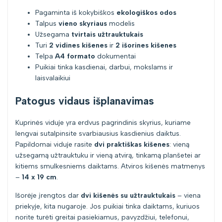
Pagaminta iš kokybiškos
ekologiškos odos
Talpus
vieno skyriaus
modelis
Užsegama
tvirtais užtrauktukais
Turi
2 vidines kišenes
ir
2 išorines kišenes
Telpa
A4 formato
dokumentai
Puikiai tinka kasdienai, darbui, mokslams ir
laisvalaikiui
Patogus vidaus išplanavimas
Kuprinės viduje yra erdvus pagrindinis skyrius, kuriame
lengvai sutalpinsite svarbiausius kasdienius daiktus.
Papildomai viduje rasite
dvi praktiškas kišenes
: vieną
užsegamą užtrauktuku ir vieną atvirą, tinkamą planšetei ar
kitiems smulkesniems daiktams. Atviros kišenės matmenys
–
14 x 19 cm
.
Išorėje įrengtos dar
dvi kišenės su užtrauktukais
– viena
priekyje, kita nugaroje. Jos puikiai tinka daiktams, kuriuos
norite turėti greitai pasiekiamus, pavyzdžiui, telefonui,