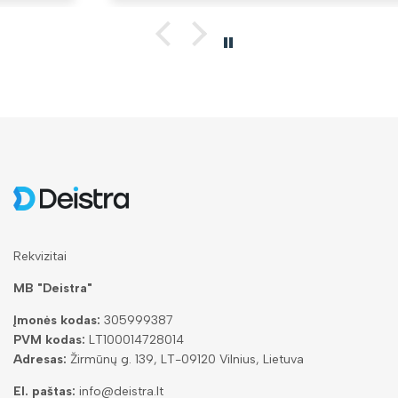
Rekvizitai
MB "Deistra"
Įmonės kodas:
305999387
PVM kodas:
LT100014728014
Adresas:
Žirmūnų g. 139, LT-09120 Vilnius, Lietuva
El. paštas:
info@deistra.lt