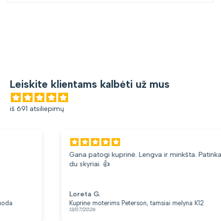
Leiskite klientams kalbėti už mus
iš 691 atsiliepimų
Gana patogi kuprinė. Lengva ir minkšta. Patinka, kad yra
du skyriai. 👍
Loreta G.
Kuprinė moterims Peterson, tamsiai mėlyna K12
13/07/2026