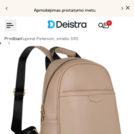
Išpardavimas iki 30%
0
Pradžia
Kuprinė Peterson, smėlio S90