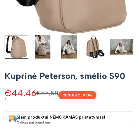
Kuprinė Peterson, smėlio S90
Pardavimo
€44,46
Įprasta
€55,58
20
% NUOLAIDA
kaina
kaina
VIENETO
/
KAINA
Šiam produktui NEMOKAMAS pristatymas!
Galioja paštomatams