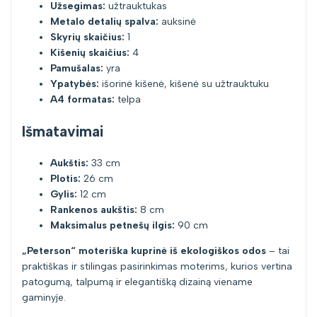
Užsegimas:
užtrauktukas
Metalo detalių spalva:
auksinė
Skyrių skaičius:
1
Kišenių skaičius:
4
Pamušalas:
yra
Ypatybės:
išorinė kišenė, kišenė su užtrauktuku
A4 formatas:
telpa
Išmatavimai
Aukštis:
33 cm
Plotis:
26 cm
Gylis:
12 cm
Rankenos aukštis:
8 cm
Maksimalus petnešų ilgis:
90 cm
„Peterson“ moteriška kuprinė iš ekologiškos odos
– tai
praktiškas ir stilingas pasirinkimas moterims, kurios vertina
patogumą, talpumą ir elegantišką dizainą viename
gaminyje.