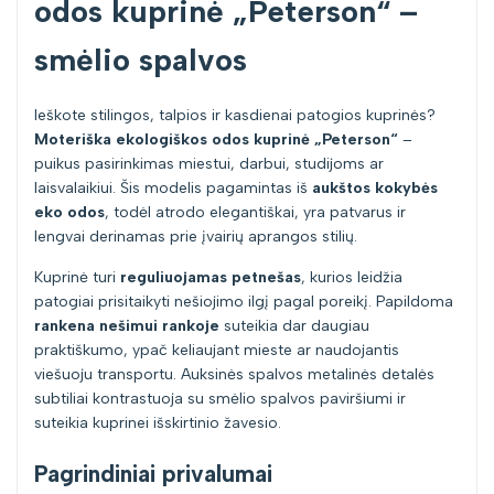
odos kuprinė „Peterson“ –
smėlio spalvos
Ieškote stilingos, talpios ir kasdienai patogios kuprinės?
Moteriška ekologiškos odos kuprinė „Peterson“
–
puikus pasirinkimas miestui, darbui, studijoms ar
laisvalaikiui. Šis modelis pagamintas iš
aukštos kokybės
eko odos
, todėl atrodo elegantiškai, yra patvarus ir
lengvai derinamas prie įvairių aprangos stilių.
Kuprinė turi
reguliuojamas petnešas
, kurios leidžia
patogiai prisitaikyti nešiojimo ilgį pagal poreikį. Papildoma
rankena nešimui rankoje
suteikia dar daugiau
praktiškumo, ypač keliaujant mieste ar naudojantis
viešuoju transportu. Auksinės spalvos metalinės detalės
subtiliai kontrastuoja su smėlio spalvos paviršiumi ir
suteikia kuprinei išskirtinio žavesio.
Pagrindiniai privalumai