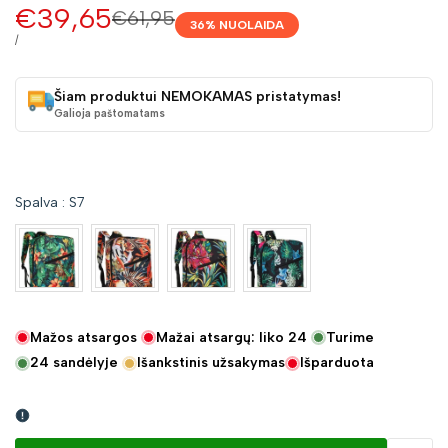
Pardavimo
€39,65
Įprasta
€61,95
36
% NUOLAIDA
kaina
kaina
VIENETO
/
KAINA
Šiam produktui NEMOKAMAS pristatymas!
Galioja paštomatams
Spalva
:
S7
Mažos atsargos
Mažai atsargų: liko
24
Turime
24
sandėlyje
Išankstinis užsakymas
Išparduota