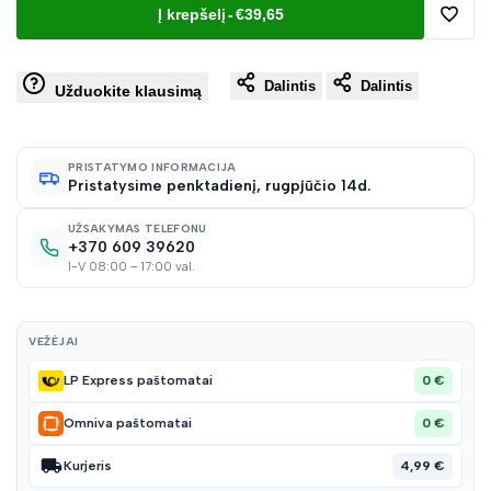
Į krepšelį
-
€39,65
Pridėt
Dalintis
Dalintis
į
Užduokite klausimą
norų
PRISTATYMO INFORMACIJA
Pristatysime penktadienį, rugpjūčio 14d.
sąraš
UŽSAKYMAS TELEFONU
+370 609 39620
I-V 08:00 – 17:00 val.
VEŽĖJAI
0 €
LP Express paštomatai
0 €
Omniva paštomatai
4,99 €
Kurjeris