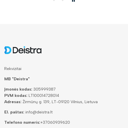
Rekvizitai
MB "Deistra"
Įmonės kodas:
305999387
PVM kodas:
LT100014728014
Adresas:
Žirmūnų g. 139, LT-09120 Vilnius, Lietuva
El. paštas:
info@deistra.lt
Telefono numeris:
+37060939620