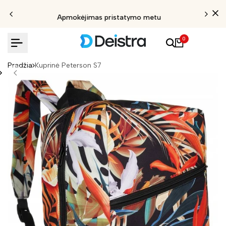
Apmokėjimas pristatymo metu
0
Pradžia
Kuprinė Peterson S7