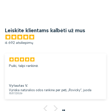
Leiskite klientams kalbėti už mus
iš 692 atsiliepimų
kinė.
Gana patogi ku
du skyriai. 👍
Loreta G.
os odos rankinė per petį „Rovicky“, juoda
Kuprinė moterim
13/07/2026