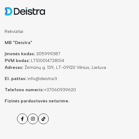
Rekvizitai
MB "Deistra"
Įmonės kodas:
305999387
PVM kodas:
LT100014728014
Adresas:
Žirmūnų g. 139, LT-09120 Vilnius, Lietuva
El. paštas:
info@deistra.lt
Telefono numeris:
+37060939620
Fizinės parduotuvės neturime.
Facebook
Instagramas
Tiktok