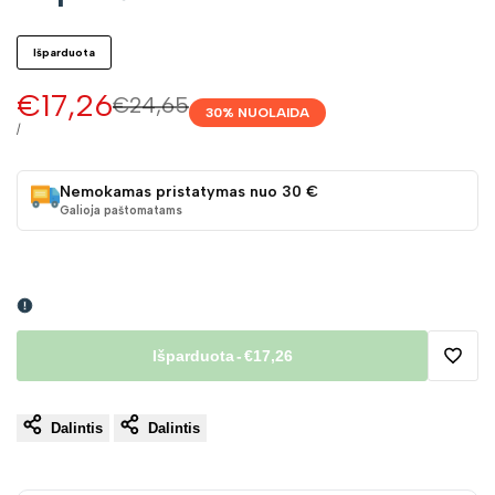
Išparduota
Pardavimo
€17,26
Įprasta
€24,65
30
% NUOLAIDA
kaina
kaina
VIENETO
/
KAINA
Nemokamas pristatymas nuo 30 €
Galioja paštomatams
Išparduota
-
€17,26
Pridėt
Dalintis
Dalintis
į
norų