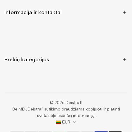
Informacija ir kontaktai
DUK (Dažniausiai užduodami klausimai)
Pristatymas ir grąžinimas
Kontaktai
Prekių kategorijos
Mano paskyra
Pirkimo sąlygos ir taisyklės
Rankinės moterims
Atsisakyti užsakymo
Piniginės moterims
Privatumo politika
Kuprinės moterims
Paieška
© 2026
Deistra.lt
Be MB „Deistra“ sutikimo draudžiama kopijuoti ir platinti
Vyriškos piniginės
svetainėje esančią informaciją.
Papuošalai
EUR
Akiniai nuo saulės vyrams