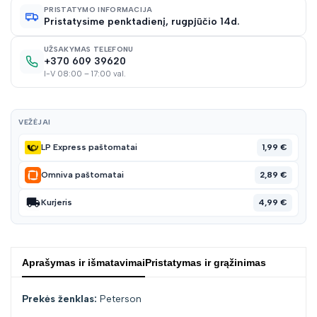
PRISTATYMO INFORMACIJA
Pristatysime penktadienį, rugpjūčio 14d.
sąraš
UŽSAKYMAS TELEFONU
+370 609 39620
I-V 08:00 – 17:00 val.
VEŽĖJAI
1,99 €
LP Express paštomatai
2,89 €
Omniva paštomatai
4,99 €
Kurjeris
Aprašymas ir išmatavimai
Pristatymas ir grąžinimas
Prekės ženklas:
Peterson