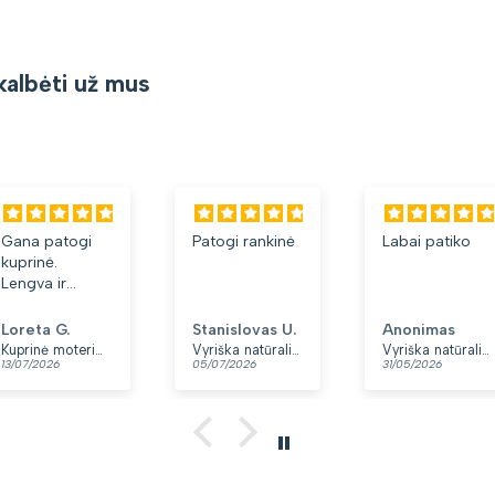
kalbėti už mus
Gana patogi
Patogi rankinė
Labai patiko
kuprinė.
Lengva ir
minkšta.
Patinka, kad
Loreta G.
Stanislovas U.
Anonimas
yra du skyriai.
Kuprinė moterims Peterson, tamsiai mėlyna K12
Vyriška natūralios odos rankinė per petį „Rovicky“, juoda
Vyriška natūralios odos rankinė per petį „Rovicky“, juoda, su užtrauktuku
13/07/2026
05/07/2026
31/05/2026
👍