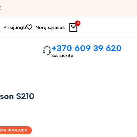
Išpardavimas iki 30%
0
Prisijungti
Norų sąrašas
+370 609 39 620
Susisiekite
son S210
15
% NUOLAIDA