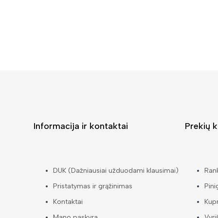
Informacija ir kontaktai
Prekių k
DUK (Dažniausiai užduodami klausimai)
Ran
Pristatymas ir grąžinimas
Pini
Kontaktai
Kup
Mano paskyra
Vyri