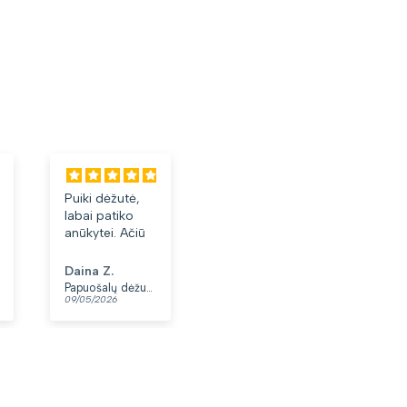
Puiki dėžutė,
Labai tiko ir
Laba
labai patiko
patiko👍
akini
anūkytei. Ačiū
Daina Z.
Anonimas
Albi
Papuošalų dėžutė T32-1
Moteriškas diržas S48 juodas N86
09/05/2026
07/05/2026
03/05