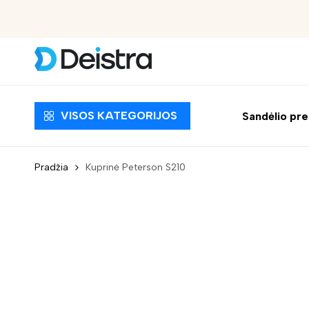
Nemokamas pristatymas nuo 30 EUR
VISOS KATEGORIJOS
Sandėlio pr
Pradžia
Kuprinė Peterson S210