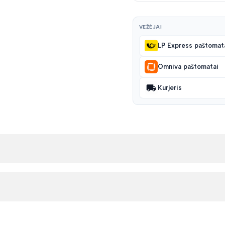
VEŽĖJAI
LP Express paštomat
Omniva paštomatai
Kurjeris