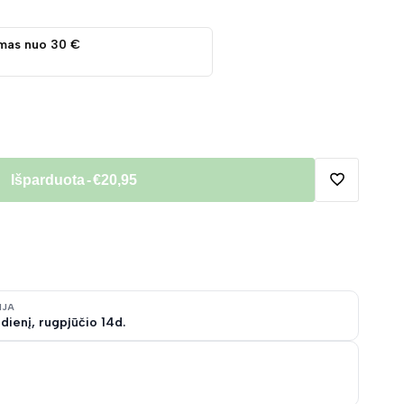
mas nuo 30 €
Išparduota
-
€20,95
Pridėti
į
norų
IJA
dienį, rugpjūčio 14d.
sąrašą