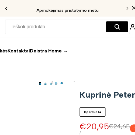
Apmokėjimas pristatymo metu
ekės
Kontaktai
Deistra Home →
Kuprinė Peter
Išparduota
Pardavimo
€20,95
Įprasta
€24,65
kaina
kaina
VIENETO
/