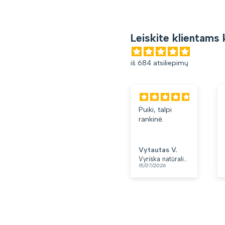
Leiskite klientams 
iš 684 atsiliepimų
Puiki, talpi
rankinė.
Vytautas V.
Vyriška natūralios odos rankinė per petį „Rovicky“, juoda
15/07/2026