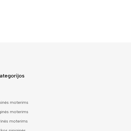
ategorijos
kinės moterims
ginės moterims
rinės moterims
škos piniginės