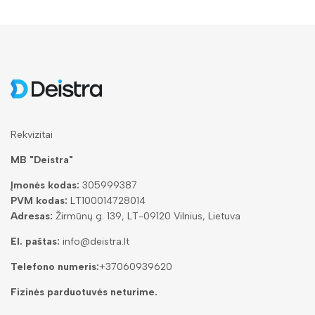
Rekvizitai
MB "Deistra"
Įmonės kodas:
305999387
PVM kodas:
LT100014728014
Adresas:
Žirmūnų g. 139, LT-09120 Vilnius, Lietuva
El. paštas:
info@deistra.lt
Telefono numeris:
+37060939620
Fizinės parduotuvės neturime.