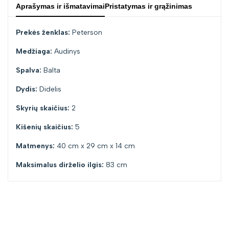
Aprašymas ir išmatavimai
Pristatymas ir grąžinimas
Prekės ženklas:
Peterson
Medžiaga:
Audinys
Spalva:
Balta
Dydis:
Didelis
Skyrių skaičius:
2
Kišenių skaičius:
5
Matmenys:
40 cm x 29 cm x 14 cm
Maksimalus dirželio ilgis:
83 cm