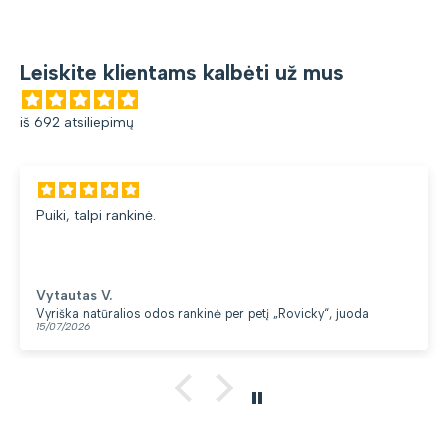
Leiskite klientams kalbėti už mus
iš 692 atsiliepimų
pi rankinė.
Gana pato
du skyriai
V.
Loreta G.
tūralios odos rankinė per petį „Rovicky“, juoda
Kuprinė mo
13/07/2026