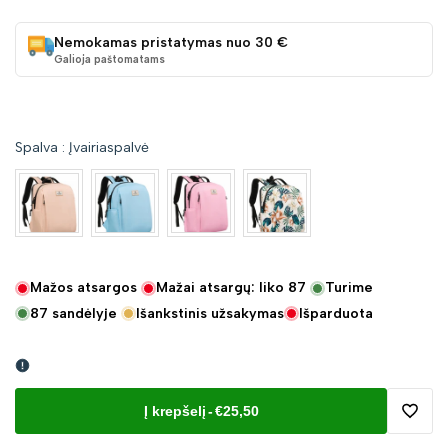
Nemokamas pristatymas nuo 30 €
Galioja paštomatams
Spalva
:
Įvairiaspalvė
Mažos atsargos
Mažai atsargų: liko
87
Turime
87
sandėlyje
Išankstinis užsakymas
Išparduota
Į krepšelį
-
€25,50
Pridėt