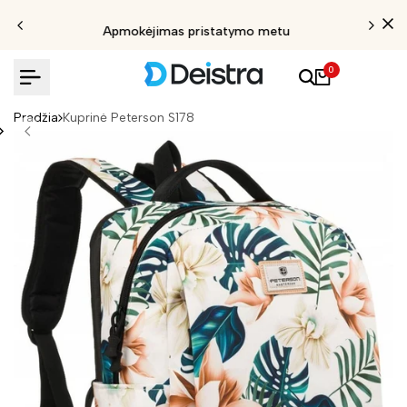
Apmokėjimas pristatymo metu
0
Pradžia
Kuprinė Peterson S178