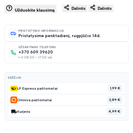
Dalintis
Dalintis
į
Užduokite klausimą
norų
PRISTATYMO INFORMACIJA
Pristatysime penktadienį, rugpjūčio 14d.
sąraš
UŽSAKYMAS TELEFONU
+370 609 39620
I-V 08:00 – 17:00 val.
VEŽĖJAI
1,99 €
LP Express paštomatai
2,89 €
Omniva paštomatai
4,99 €
Kurjeris