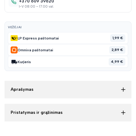
+370 609 39620
I-V 08:00 – 17:00 val.
VEŽĖJAI
1,99 €
LP Express paštomatai
2,89 €
Omniva paštomatai
4,99 €
Kurjeris
Aprašymas
Pristatymas ir grąžinimas