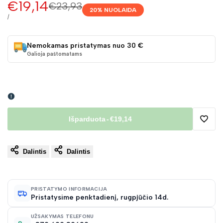
Pardavimo
€19,14
Įprasta
€23,93
20
% NUOLAIDA
kaina
kaina
VIENETO
/
KAINA
Nemokamas pristatymas nuo 30 €
Galioja paštomatams
Išparduota
-
€19,14
Pridėt
Dalintis
Dalintis
į
norų
PRISTATYMO INFORMACIJA
Pristatysime penktadienį, rugpjūčio 14d.
sąraš
UŽSAKYMAS TELEFONU