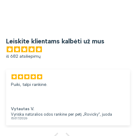
Leiskite klientams kalbėti už mus
iš 682 atsiliepimų
Puiki, talpi rankinė.
Vytautas V.
Vyriška natūralios odos rankinė per petį „Rovicky“, juoda
15/07/2026