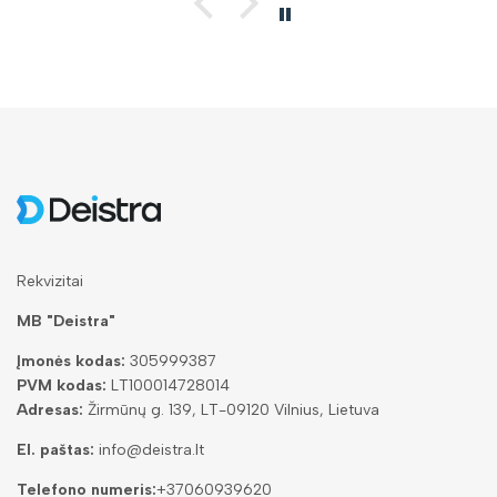
Rekvizitai
MB "Deistra"
Įmonės kodas:
305999387
PVM kodas:
LT100014728014
Adresas:
Žirmūnų g. 139, LT-09120 Vilnius, Lietuva
El. paštas:
info@deistra.lt
Telefono numeris:
+37060939620