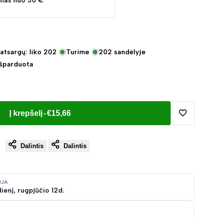
mas nuo 30 €
atsargų: liko
202
Turime
202
sandėlyje
Išparduota
Į krepšelį
-
€15,66
Pridėti
Dalintis
Dalintis
į
norų
IJA
ienį, rugpjūčio 12d.
sąrašą