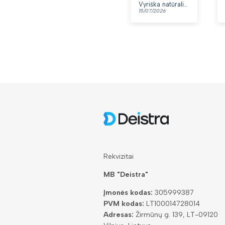
Vyriška natūralios odos rankinė per petį „Rovicky“, juoda
15/07/2026
Rekvizitai
MB "Deistra"
Įmonės kodas:
305999387
PVM kodas:
LT100014728014
Adresas:
Žirmūnų g. 139, LT-09120