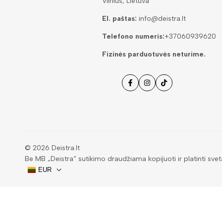
Vilnius, Lietuva
El. paštas:
info@deistra.lt
Telefono numeris:
+37060939620
Fizinės parduotuvės neturime.
Facebook
Instagramas
Tiktok
© 2026
Deistra.lt
Be MB „Deistra“ sutikimo draudžiama kopijuoti ir platinti svet
EUR