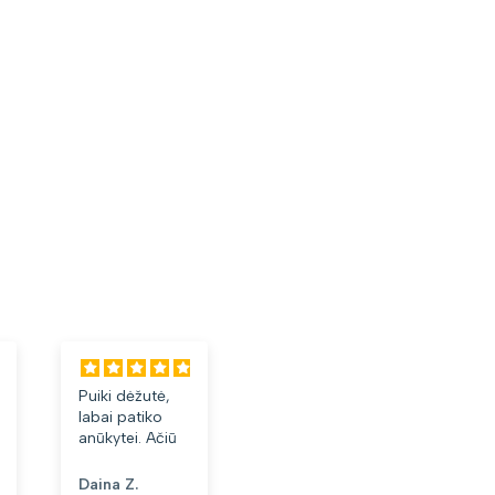
Puiki dėžutė,
Labai tiko ir
Laba
labai patiko
patiko👍
akini
anūkytei. Ačiū
Daina Z.
Anonimas
Albi