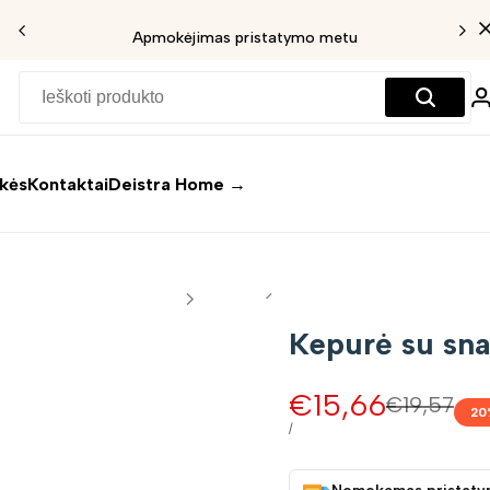
Apmokėjimas pristatymo metu
ekės
Kontaktai
Deistra Home →
Kepurė su sn
Pardavimo
€15,66
Įprasta
€19,57
20
kaina
kaina
VIENETO
/
KAINA