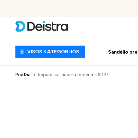
Nemokamas pristatymas nuo 30 EUR
VISOS KATEGORIJOS
Sandėlio pr
Pradžia
Kepurė su snapeliu moterims SD27