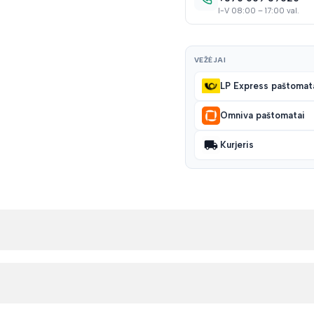
I-V 08:00 – 17:00 val.
VEŽĖJAI
LP Express paštomat
Omniva paštomatai
Kurjeris