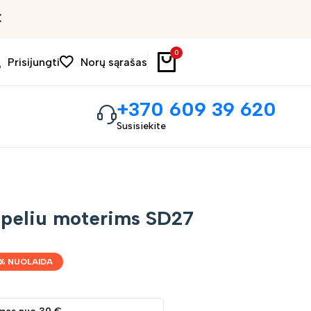
Išpardavimas iki 30%
0
Prisijungti
Norų sąrašas
+370 609 39 620
Susisiekite
apeliu moterims SD27
% NUOLAIDA