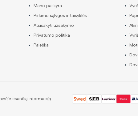
Mano paskyra
Vyri
Pirkimo sąlygos ir taisyklės
Papu
Atsisakyti užsakymo
Akin
Privatumo politika
Vyri
Paieška
Mote
Dova
Dova
ainėje esančią informaciją.