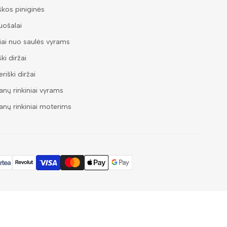
škos piniginės
ošalai
iai nuo saulės vyrams
ški diržai
riški diržai
nų rinkiniai vyrams
nų rinkiniai moterims