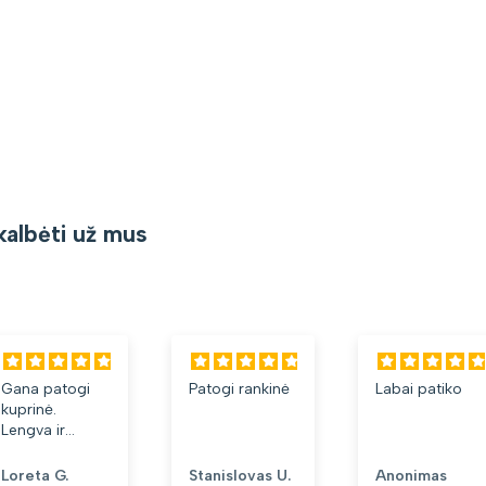
kalbėti už mus
Gana patogi
Patogi rankinė
Labai patiko
kuprinė.
Lengva ir
minkšta.
Patinka, kad
Loreta G.
Stanislovas U.
Anonimas