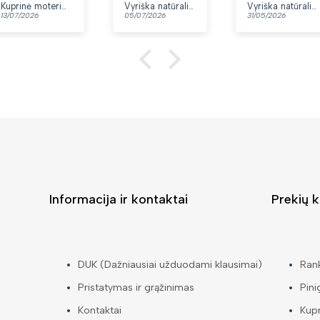
yra du skyriai.
Kuprinė moterims Peterson, tamsiai mėlyna K12
Vyriška natūralios odos rankinė per petį „Rovicky“, juoda
Vyriška natūralios odos rankinė per petį „Rovicky“, juoda, su užtrauktuku
13/07/2026
05/07/2026
31/05/2026
👍
Informacija ir kontaktai
Prekių k
DUK (Dažniausiai užduodami klausimai)
Ran
Pristatymas ir grąžinimas
Pini
Kontaktai
Kup