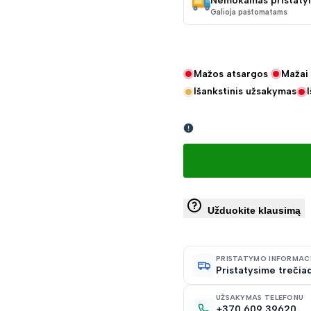
Nemokamas pristaty
Galioja paštomatams
Mažos atsargos
Mažai 
Išankstinis užsakymas
Užduokite klausimą
PRISTATYMO INFORMAC
Pristatysime trečiad
UŽSAKYMAS TELEFONU
+370 609 39620