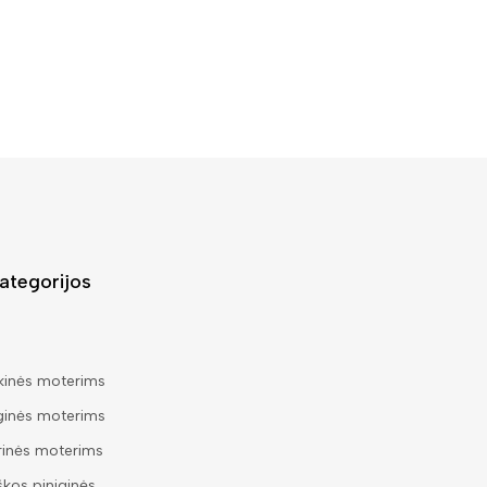
ategorijos
kinės moterims
ginės moterims
rinės moterims
škos piniginės