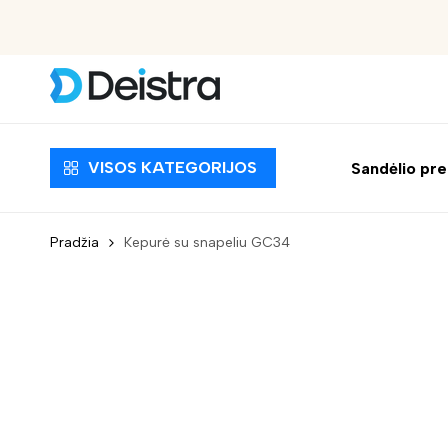
Nemokamas pristatymas nuo 30 EUR
VISOS KATEGORIJOS
Sandėlio pr
Pradžia
Kepurė su snapeliu GC34