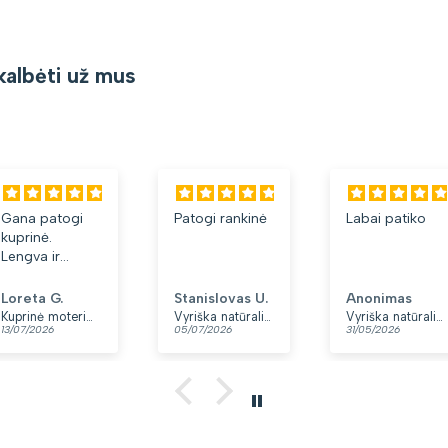
kalbėti už mus
Gana patogi
Patogi rankinė
Labai patiko
kuprinė.
Lengva ir
minkšta.
Patinka, kad
Loreta G.
Stanislovas U.
Anonimas
yra du skyriai.
Kuprinė moterims Peterson, tamsiai mėlyna K12
Vyriška natūralios odos rankinė per petį „Rovicky“, juoda
Vyriška natūralios odos rankinė per petį „Rovicky“, juoda, su užtrauktuku
13/07/2026
05/07/2026
31/05/2026
👍