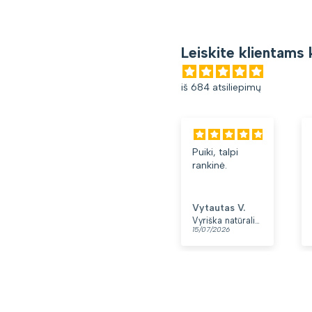
Leiskite klientams 
iš 684 atsiliepimų
Puiki, talpi
rankinė.
Vytautas V.
Vyriška natūralios odos rankinė per petį „Rovicky“, juoda
15/07/2026