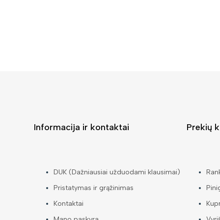
Informacija ir kontaktai
Prekių k
DUK (Dažniausiai užduodami klausimai)
Ran
Pristatymas ir grąžinimas
Pini
Kontaktai
Kup
Mano paskyra
Vyri