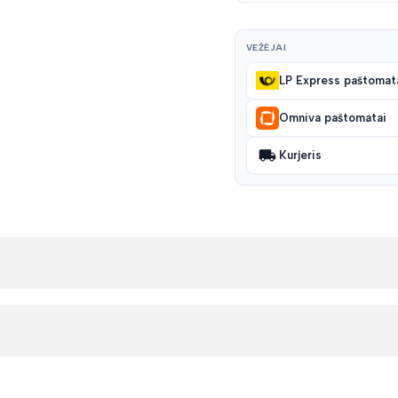
VEŽĖJAI
LP Express paštomat
Omniva paštomatai
Kurjeris