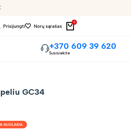
Išpardavimas iki 30%
0
Prisijungti
Norų sąrašas
+370 609 39 620
Susisiekite
apeliu GC34
% NUOLAIDA