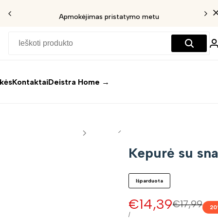
Apmokėjimas pristatymo metu
ekės
Kontaktai
Deistra Home →
Kepurė su sn
Išparduota
Pardavimo
€14,39
Įprasta
€17,99
20
kaina
kaina
VIENETO
/