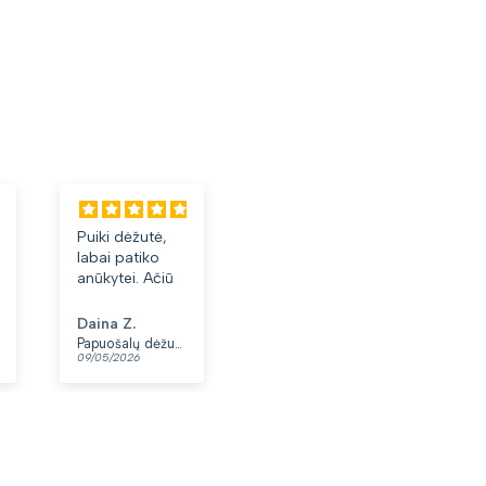
Puiki dėžutė,
Labai tiko ir
Laba
labai patiko
patiko👍
akini
anūkytei. Ačiū
Daina Z.
Anonimas
Albi
Papuošalų dėžutė T32-1
Moteriškas diržas S48 juodas N86
09/05/2026
07/05/2026
03/05