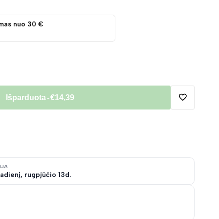
mas nuo 30 €
Išparduota
-
€14,39
Pridėti
į
norų
IJA
adienį, rugpjūčio 13d.
sąrašą