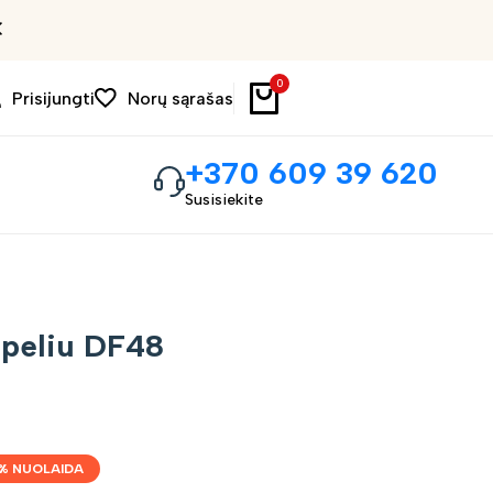
Išpardavimas iki 30%
0
Prisijungti
Norų sąrašas
+370 609 39 620
Susisiekite
apeliu DF48
% NUOLAIDA