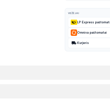
VEŽĖJAI
LP Express paštomat
Omniva paštomatai
Kurjeris