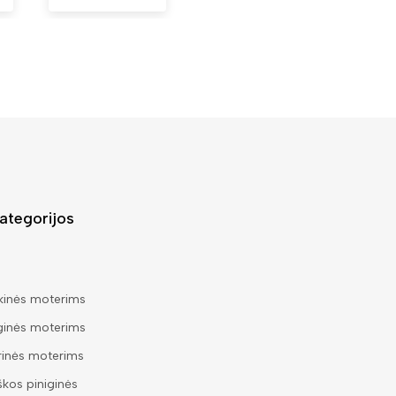
ategorijos
kinės moterims
ginės moterims
rinės moterims
škos piniginės