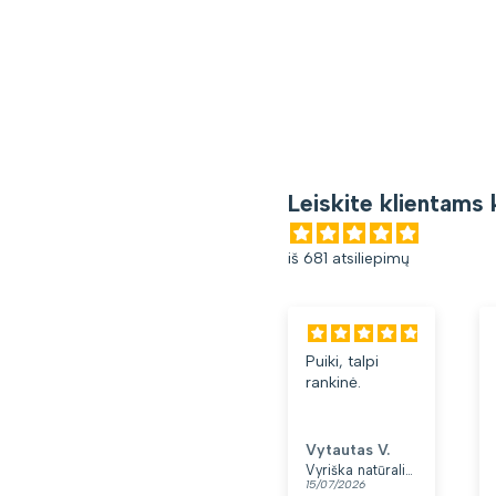
Leiskite klientams 
iš 681 atsiliepimų
Puiki, talpi
rankinė.
Vytautas V.
Vyriška natūralios odos rankinė per petį „Rovicky“, juoda
15/07/2026