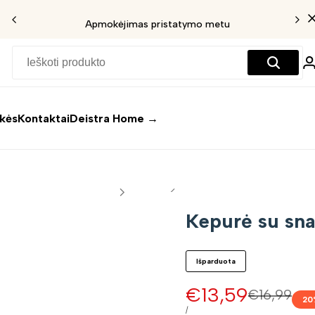
Apmokėjimas pristatymo metu
ekės
Kontaktai
Deistra Home →
Kepurė su sn
Išparduota
Pardavimo
€13,59
Įprasta
€16,99
20
kaina
kaina
VIENETO
/