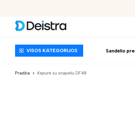
Nemokamas pristatymas nuo 30 EUR
VISOS KATEGORIJOS
Sandėlio pr
Pradžia
Kepurė su snapeliu DF48