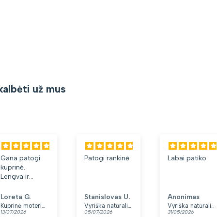
kalbėti už mus
Gana patogi
Patogi rankinė
Labai patiko
kuprinė.
Lengva ir
minkšta.
Patinka, kad
Loreta G.
Stanislovas U.
Anonimas
yra du skyriai.
Kuprinė moterims Peterson, tamsiai mėlyna K12
Vyriška natūralios odos rankinė per petį „Rovicky“, juoda
Vyriška natūralios odos rankinė per petį „Rovicky“, juoda, su užtrauktuku
13/07/2026
05/07/2026
31/05/2026
👍