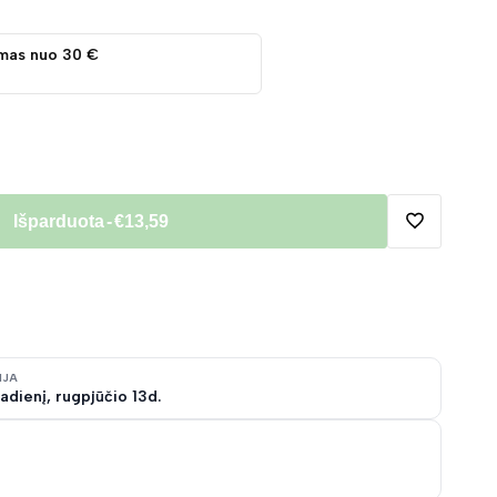
mas nuo 30 €
Išparduota
-
€13,59
Pridėti
į
norų
IJA
adienį, rugpjūčio 13d.
sąrašą