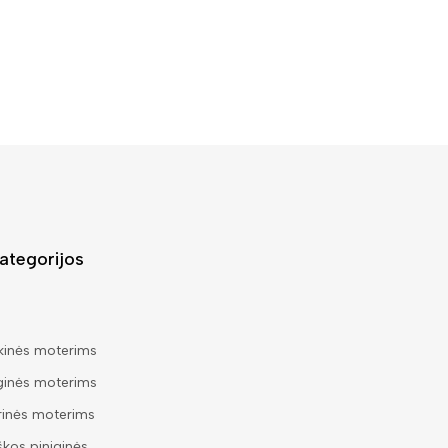
ategorijos
kinės moterims
ginės moterims
rinės moterims
škos piniginės