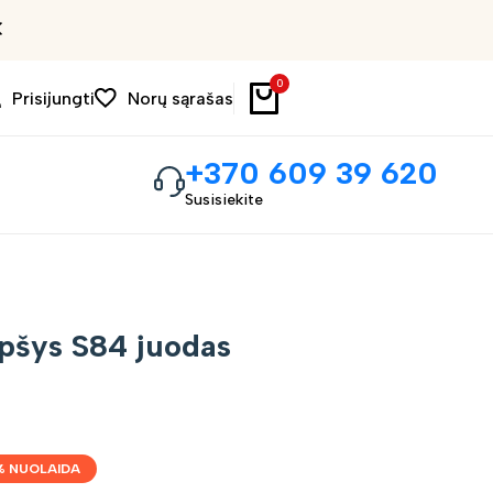
Išpardavimas iki 30%
0
Prisijungti
Norų sąrašas
+370 609 39 620
Susisiekite
epšys S84 juodas
% NUOLAIDA