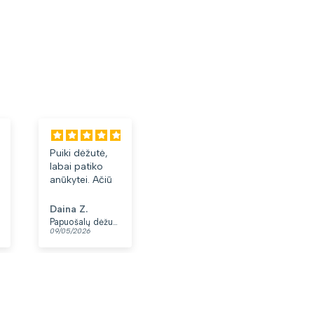
Puiki dėžutė,
Labai tiko ir
Labai ge
labai patiko
patiko👍
akiniai.
anūkytei. Ačiū
Daina Z.
Anonimas
Albinas 
Papuošalų dėžutė T32-1
Moteriškas diržas S48 juodas N86
09/05/2026
07/05/2026
03/05/202