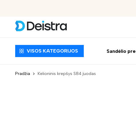
Nemokamas pristatymas nuo 30 EUR
VISOS KATEGORIJOS
Sandėlio pr
Pradžia
Kelioninis krepšys S84 juodas