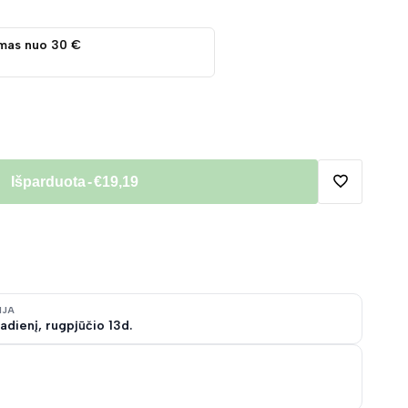
mas nuo 30 €
Išparduota
-
€19,19
Pridėti
į
norų
IJA
adienį, rugpjūčio 13d.
sąrašą