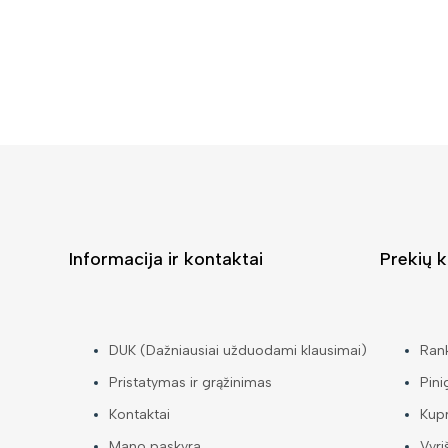
Informacija ir kontaktai
Prekių k
DUK (Dažniausiai užduodami klausimai)
Ran
Pristatymas ir grąžinimas
Pini
Kontaktai
Kup
Mano paskyra
Vyri