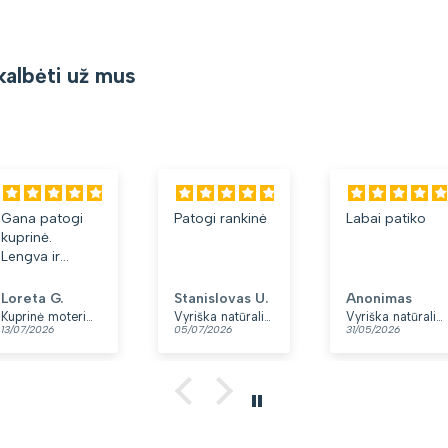
kalbėti už mus
a patogi
Patogi rankinė
Labai patiko
rinė.
gva ir
kšta.
inka, kad
eta G.
Stanislovas U.
Anonimas
du skyriai.
Kuprinė moterims Peterson, tamsiai mėlyna K12
Vyriška natūralios odos rankinė per petį „Rovicky“, juoda
Vyriška natūralios odos rankinė per petį „Rovicky“, juoda, su užtrauktuku
7/2026
05/07/2026
31/05/2026