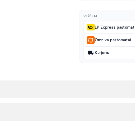
VEŽĖJAI
LP Express paštomat
Omniva paštomatai
Kurjeris