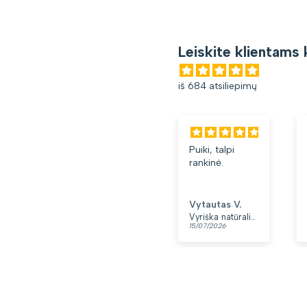
Leiskite klientams 
iš 684 atsiliepimų
Puiki, talpi
Gan
rankinė.
kup
Len
min
Pat
Vytautas V.
Lor
yra 
Vyriška natūralios odos rankinė per petį „Rovicky“, juoda
15/07/2026
13/0
👍