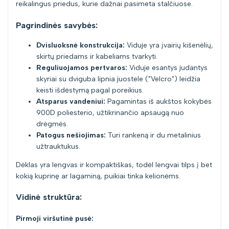
reikalingus priedus, kurie dažnai pasimeta stalčiuose.
Pagrindinės savybės:
Dvisluoksnė konstrukcija:
Viduje yra įvairių kišenėlių,
skirtų priedams ir kabeliams tvarkyti.
Reguliuojamos pertvaros:
Viduje esantys judantys
skyriai su dviguba lipnia juostele ("Velcro") leidžia
keisti išdėstymą pagal poreikius.
Atsparus vandeniui:
Pagamintas iš aukštos kokybės
900D poliesterio, užtikrinančio apsaugą nuo
drėgmės.
Patogus nešiojimas:
Turi rankeną ir du metalinius
užtrauktukus.
Dėklas yra lengvas ir kompaktiškas, todėl lengvai tilps į bet
kokią kuprinę ar lagaminą, puikiai tinka kelionėms.
Vidinė struktūra:
Pirmoji viršutinė pusė: