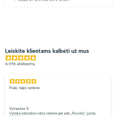
Leiskite klientams kalbėti už mus
iš 696 atsiliepimų
kinė.
Gana patogi ku
du skyriai. 👍
Loreta G.
os odos rankinė per petį „Rovicky“, juoda
Kuprinė moterim