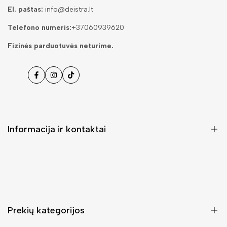
El. paštas:
info@deistra.lt
Telefono numeris:
+37060939620
Fizinės parduotuvės neturime.
Facebook
Instagramas
Tiktok
Informacija ir kontaktai
DUK (Dažniausiai užduodami klausimai)
Pristatymas ir grąžinimas
Kontaktai
Prekių kategorijos
Mano paskyra