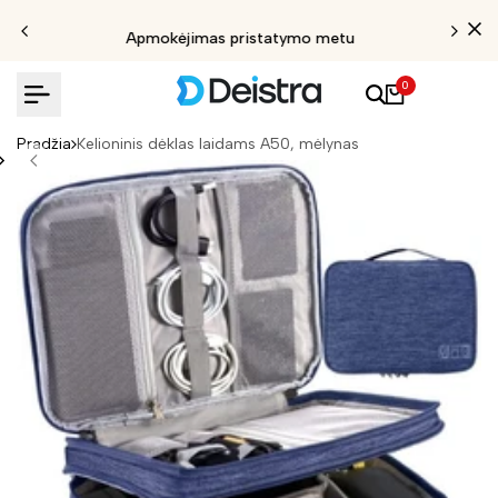
Apmokėjimas pristatymo metu
0
Pradžia
Kelioninis dėklas laidams A50, mėlynas