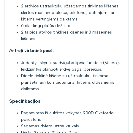
2 erdvios užtrauktuku užsegamos tinklinės kišenės,
skirtos maitinimo blokui, telefonui, baterijoms ar
kitiems vertingiems daiktams.
6 elastingi platūs dirželiai.
2 talpios atviros tinklinės kišenės ir 3 mažesnės
kišenės.
Antroji viršutinė pusė:
Judantys skyriai su dviguba lipnia juostele (Velcro),
leidžiantys planuoti erdvę pagal poreikius.
Didelė tinklinė kišenė su užtrauktuku, tinkama
planšetiniam kompiuteriui ar kitiems didesniems
daiktams.
Specifikacijos:
Pagamintas iš aukštos kokybės 900D Oksfordo
poliesterio.
Segamas dviem užtrauktukais.
Dydis: 27 cm x 20 cm x 10 cm.