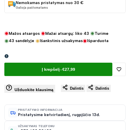
Nemokamas pristatymas nuo 30 €
Galioja paštomatams
Mažos atsargos
Mažai atsargų: liko
43
Turime
43
sandėlyje
Išankstinis užsakymas
Išparduota
Į krepšelį
-
€27,99
Pridėt
Dalintis
Dalintis
į
Užduokite klausimą
norų
PRISTATYMO INFORMACIJA
Pristatysime ketvirtadienį, rugpjūčio 13d.
sąraš
UŽSAKYMAS TELEFONU