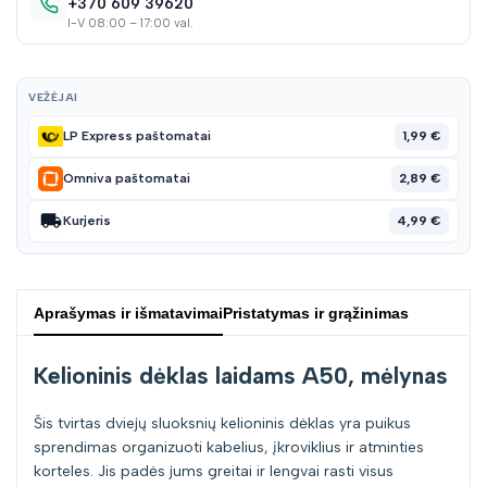
+370 609 39620
I-V 08:00 – 17:00 val.
VEŽĖJAI
1,99 €
LP Express paštomatai
2,89 €
Omniva paštomatai
4,99 €
Kurjeris
Aprašymas ir išmatavimai
Pristatymas ir grąžinimas
Kelioninis dėklas laidams A50, mėlynas
Šis tvirtas dviejų sluoksnių kelioninis dėklas yra puikus
sprendimas organizuoti kabelius, įkroviklius ir atminties
korteles. Jis padės jums greitai ir lengvai rasti visus