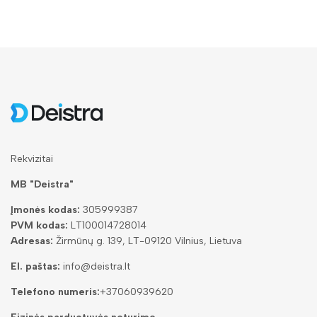
Rekvizitai
MB "Deistra"
Įmonės kodas:
305999387
PVM kodas:
LT100014728014
Adresas:
Žirmūnų g. 139, LT-09120 Vilnius, Lietuva
El. paštas:
info@deistra.lt
Telefono numeris:
+37060939620