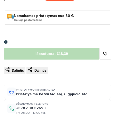
kaina
kaina
VIENETO
/
KAINA
Nemokamas pristatymas nuo 30 €
Galioja paštomatams
Išparduota
-
€18,39
Pridėt
Dalintis
Dalintis
į
norų
PRISTATYMO INFORMACIJA
Pristatysime ketvirtadienį, rugpjūčio 13d.
sąraš
UŽSAKYMAS TELEFONU
+370 609 39620
I-V 08:00 – 17:00 val.