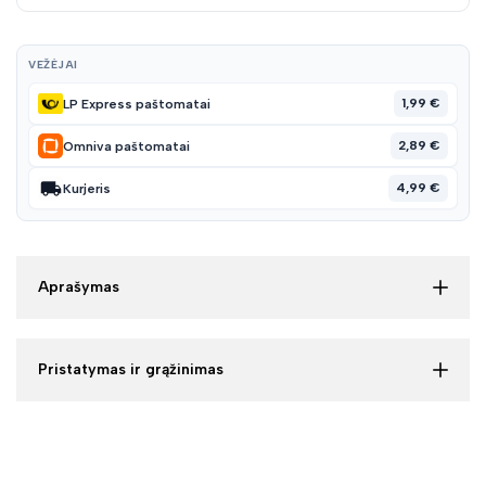
VEŽĖJAI
1,99 €
LP Express paštomatai
2,89 €
Omniva paštomatai
4,99 €
Kurjeris
Aprašymas
Pristatymas ir grąžinimas