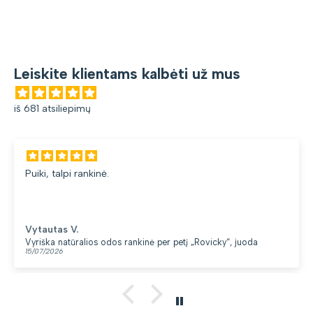
Leiskite klientams kalbėti už mus
iš 681 atsiliepimų
Puiki, talpi rankinė.
Vytautas V.
Vyriška natūralios odos rankinė per petį „Rovicky“, juoda
15/07/2026