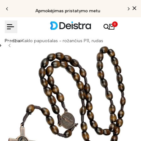
Apmokėjimas pristatymo metu
0
Pradžia
Kaklo papuošalas - rožančius P11, rudas