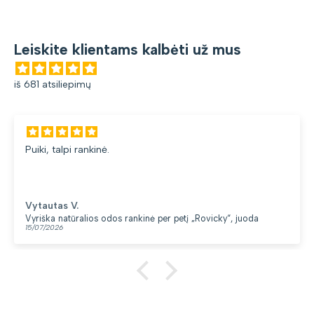
Leiskite klientams kalbėti už mus
iš 681 atsiliepimų
Puiki, talpi rankinė.
Vytautas V.
Vyriška natūralios odos rankinė per petį „Rovicky“, juoda
15/07/2026