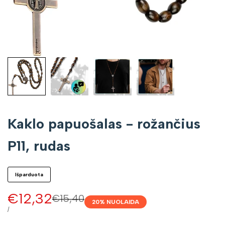
Kaklo papuošalas - rožančius
P11, rudas
Išparduota
Pardavimo
€12,32
Įprasta
€15,40
20
% NUOLAIDA
kaina
kaina
VIENETO
/
KAINA