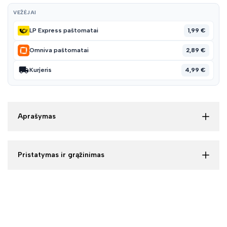
VEŽĖJAI
1,99 €
LP Express paštomatai
2,89 €
Omniva paštomatai
4,99 €
Kurjeris
Aprašymas
Pristatymas ir grąžinimas