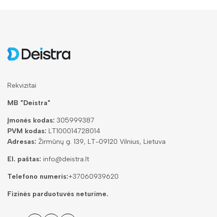
Rekvizitai
MB "Deistra"
Įmonės kodas:
305999387
PVM kodas:
LT100014728014
Adresas:
Žirmūnų g. 139, LT-09120 Vilnius, Lietuva
El. paštas:
info@deistra.lt
Telefono numeris:
+37060939620
Fizinės parduotuvės neturime.