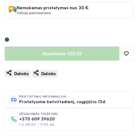
Nemokamas pristatymas nuo 30 €
Galioja paštomatams
Išparduota
-
€12,32
Pridėt
Dalintis
Dalintis
į
norų
PRISTATYMO INFORMACIJA
Pristatysime ketvirtadienį, rugpjūčio 13d.
sąraš
UŽSAKYMAS TELEFONU
+370 609 39620
I-V 08:00 – 17:00 val.