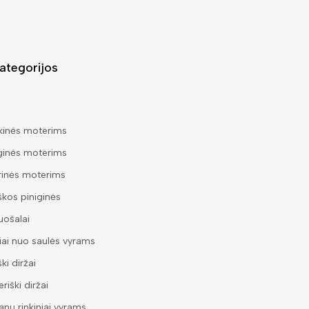
ategorijos
kinės moterims
ginės moterims
rinės moterims
škos piniginės
ošalai
iai nuo saulės vyrams
ški diržai
riški diržai
nų rinkiniai vyrams