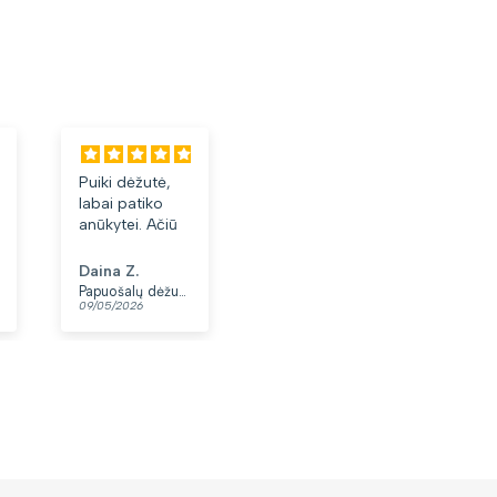
Puiki dėžutė,
Labai tiko ir
Laba
labai patiko
patiko👍
akini
anūkytei. Ačiū
Daina Z.
Anonimas
Albi
Papuošalų dėžutė T32-1
Moteriškas diržas S48 juodas N86
09/05/2026
07/05/2026
03/05