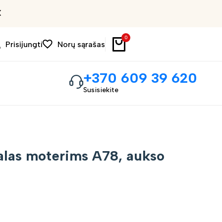
Išpardavimas iki 30%
0
Prisijungti
Norų sąrašas
+370 609 39 620
Susisiekite
alas moterims A78, aukso