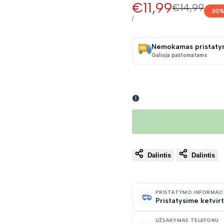
Pardavimo
€11,99
Įprasta
€14,99
20
%
kaina
kaina
VIENETO
/
KAINA
Nemokamas pristaty
Galioja paštomatams
Dalintis
Dalintis
PRISTATYMO INFORMAC
Pristatysime ketvirt
UŽSAKYMAS TELEFONU