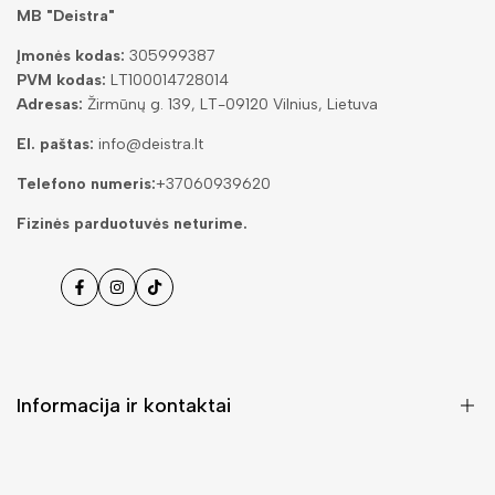
MB "Deistra"
Įmonės kodas:
305999387
PVM kodas:
LT100014728014
Adresas:
Žirmūnų g. 139, LT-09120 Vilnius, Lietuva
El. paštas:
info@deistra.lt
Telefono numeris:
+37060939620
Fizinės parduotuvės neturime.
Facebook
Instagramas
Tiktok
Informacija ir kontaktai
DUK (Dažniausiai užduodami klausimai)