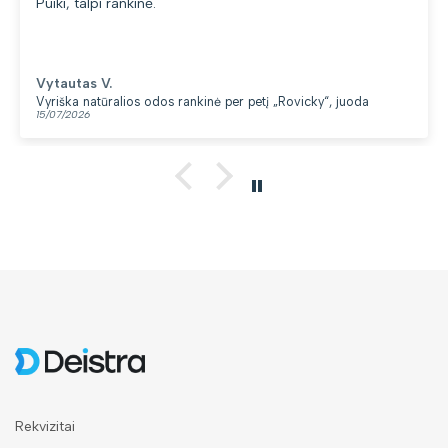
Puiki, talpi rankinė.
Vytautas V.
Vyriška natūralios odos rankinė per petį „Rovicky“, juoda
15/07/2026
Rekvizitai