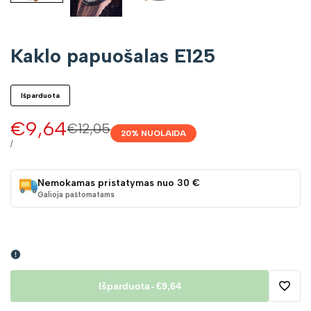
Kaklo papuošalas E125
Išparduota
Pardavimo
€9,64
Įprasta
€12,05
20
% NUOLAIDA
kaina
kaina
VIENETO
/
KAINA
Nemokamas pristatymas nuo 30 €
Galioja paštomatams
Išparduota
-
€9,64
Pridėt