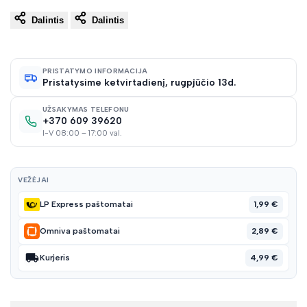
Dalintis
Dalintis
į
norų
PRISTATYMO INFORMACIJA
Pristatysime ketvirtadienį, rugpjūčio 13d.
sąraš
UŽSAKYMAS TELEFONU
+370 609 39620
I-V 08:00 – 17:00 val.
VEŽĖJAI
1,99 €
LP Express paštomatai
2,89 €
Omniva paštomatai
4,99 €
Kurjeris