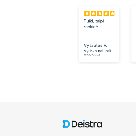
Puiki, talpi
rankinė.
Vytautas V.
Vyriška natūralios odos rankinė per petį „Rovicky“, juoda
15/07/2026