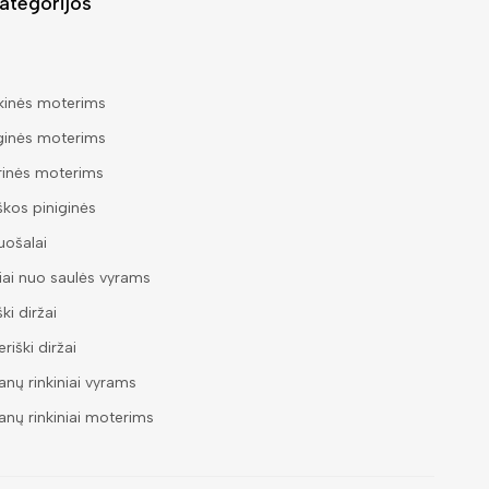
ategorijos
kinės moterims
ginės moterims
rinės moterims
škos piniginės
ošalai
iai nuo saulės vyrams
ški diržai
riški diržai
nų rinkiniai vyrams
nų rinkiniai moterims