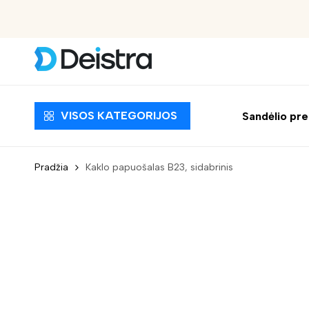
Nemokamas pristatymas nuo 30 EUR
VISOS KATEGORIJOS
Sandėlio pr
Pradžia
Kaklo papuošalas B23, sidabrinis