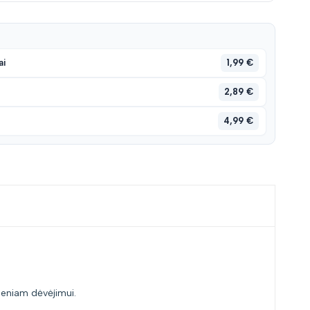
1,99 €
ai
2,89 €
4,99 €
ieniam dėvėjimui.