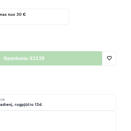
mas nuo 30 €
Išparduota
-
€13,59
Pridėti
į
norų
IJA
adienį, rugpjūčio 13d.
sąrašą