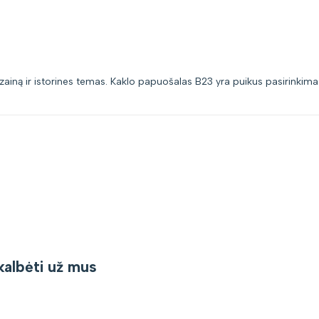
dizainą ir istorines temas. Kaklo papuošalas B23 yra puikus pasirinkimas
kalbėti už mus