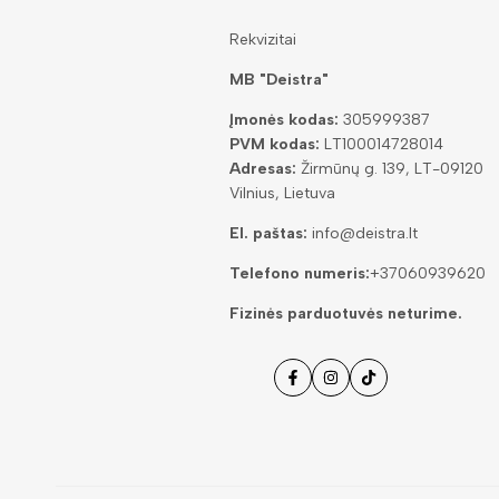
Rekvizitai
MB "Deistra"
Įmonės kodas:
305999387
PVM kodas:
LT100014728014
Adresas:
Žirmūnų g. 139, LT-09120
Vilnius, Lietuva
El. paštas:
info@deistra.lt
Telefono numeris:
+37060939620
Fizinės parduotuvės neturime.
Facebook
Instagramas
Tiktok