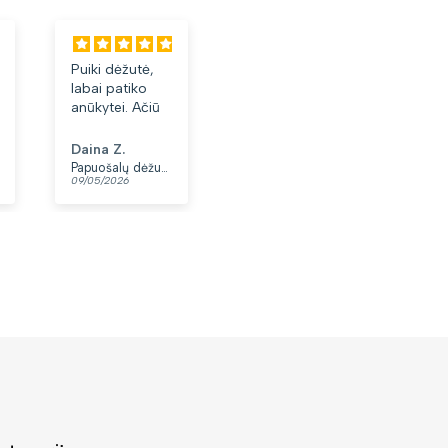
Puiki dėžutė,
Labai tiko ir
Laba
labai patiko
patiko👍
akini
anūkytei. Ačiū
Daina Z.
Anonimas
Albi
Papuošalų dėžutė T32-1
Moteriškas diržas S48 juodas N86
09/05/2026
07/05/2026
03/05