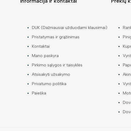
Informacija ir kontaktai
Prekių k
DUK (Dažniausiai užduodami klausimai)
Ran
Pristatymas ir grąžinimas
Pini
Kontaktai
Kup
Mano paskyra
Vyri
Pirkimo sąlygos ir taisyklės
Papu
Atsisakyti užsakymo
Akin
Privatumo politika
Vyri
Paieška
Mote
Dova
Dova