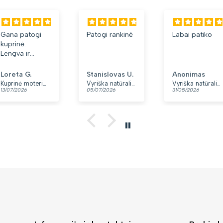
Gana patogi
Patogi rankinė
Labai patiko
kuprinė.
Lengva ir
minkšta.
Patinka, kad
Loreta G.
Stanislovas U.
Anonimas
yra du skyriai.
Kuprinė moterims Peterson, tamsiai mėlyna K12
Vyriška natūralios odos rankinė per petį „Rovicky“, juoda
Vyriška natūralios odos rankinė per petį „Rovicky“, juoda, su užtrauktuku
13/07/2026
05/07/2026
31/05/2026
👍