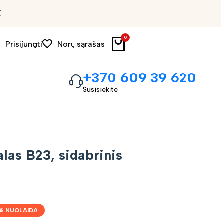
Išpardavimas iki 30%
0
Prisijungti
Norų sąrašas
+370 609 39 620
Susisiekite
las B23, sidabrinis
% NUOLAIDA