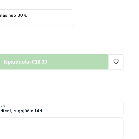
mas nuo 30 €
Išparduota
-
€18,39
Pridėti
į
norų
IJA
dienį, rugpjūčio 14d.
sąrašą