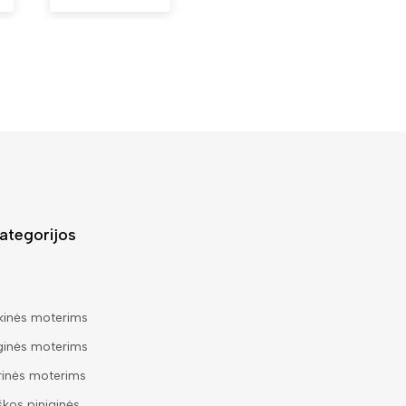
ategorijos
kinės moterims
ginės moterims
rinės moterims
škos piniginės