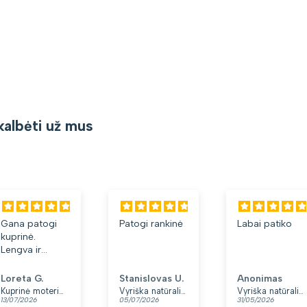
kalbėti už mus
Gana patogi
Patogi rankinė
Labai patiko
kuprinė.
Lengva ir
minkšta.
Patinka, kad
Loreta G.
Stanislovas U.
Anonimas
yra du skyriai.
Kuprinė moterims Peterson, tamsiai mėlyna K12
Vyriška natūralios odos rankinė per petį „Rovicky“, juoda
Vyriška natūralios odos rankinė per petį „Rovicky“, juoda, su užtrauktuku
13/07/2026
05/07/2026
31/05/2026
👍