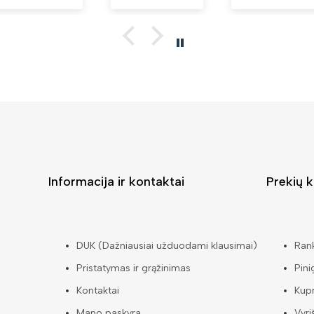
Informacija ir kontaktai
Prekių k
DUK (Dažniausiai užduodami klausimai)
Ran
Pristatymas ir grąžinimas
Pini
Kontaktai
Kup
Mano paskyra
Vyri