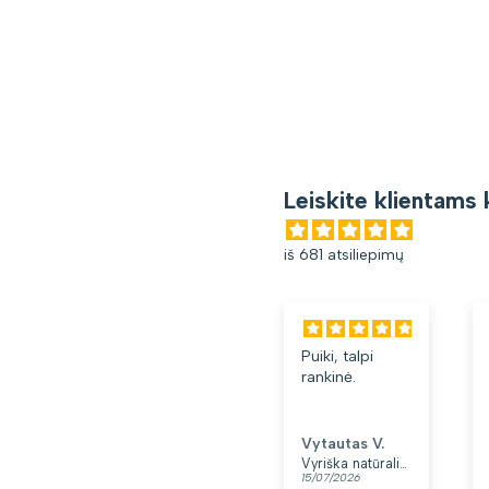
Leiskite klientams 
iš 681 atsiliepimų
Puiki, talpi
rankinė.
Vytautas V.
Vyriška natūralios odos rankinė per petį „Rovicky“, juoda
15/07/2026