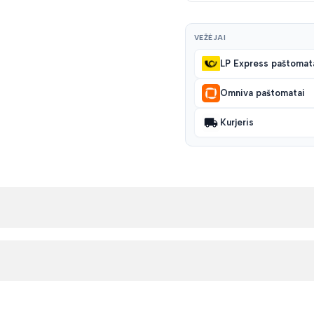
VEŽĖJAI
LP Express paštomat
Omniva paštomatai
Kurjeris