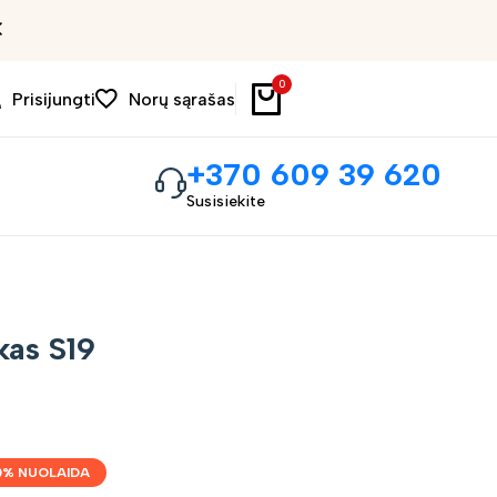
Išpardavimas iki 30%
0
Prisijungti
Norų sąrašas
+370 609 39 620
Susisiekite
kas S19
0
% NUOLAIDA