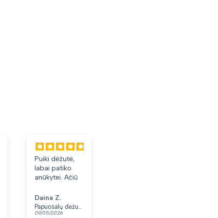
Puiki dėžutė,
Labai tiko ir
Laba
labai patiko
patiko👍
akini
anūkytei. Ačiū
Daina Z.
Anonimas
Albi
Papuošalų dėžutė T32-1
Moteriškas diržas S48 juodas N86
09/05/2026
07/05/2026
03/05