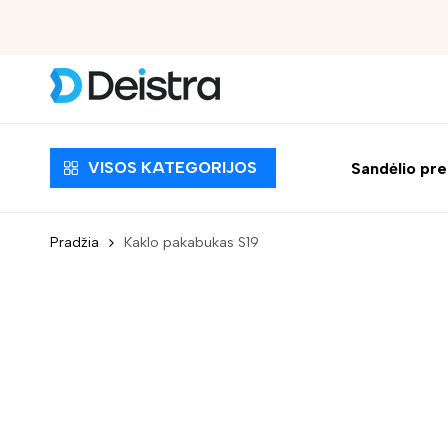
Nemokamas pristatymas nuo 30 EUR
VISOS KATEGORIJOS
Sandėlio pr
Pradžia
Kaklo pakabukas S19