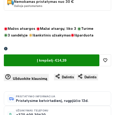
Nemokamas pristatymas nuo 30 €
Galioja paštomatams
Mažos atsargos
Mažai atsargų: liko
3
Turime
3
sandėlyje
Išankstinis užsakymas
Išparduota
Į krepšelį
-
€14,39
Pridėt
Dalintis
Dalintis
į
Užduokite klausimą
norų
PRISTATYMO INFORMACIJA
Pristatysime ketvirtadienį, rugpjūčio 13d.
sąraš
UŽSAKYMAS TELEFONU
+370 609 39620