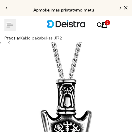
Apmokėjimas pristatymo metu
0
Pradžia
Kaklo pakabukas J172