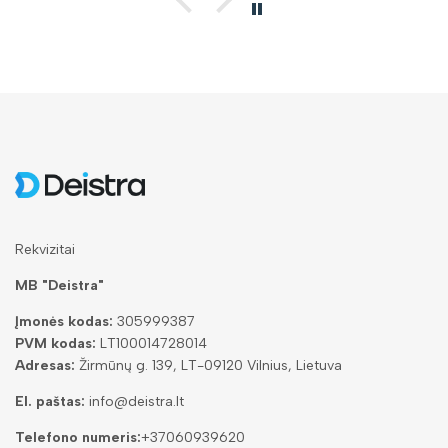
Rekvizitai
MB "Deistra"
Įmonės kodas:
305999387
PVM kodas:
LT100014728014
Adresas:
Žirmūnų g. 139, LT-09120 Vilnius, Lietuva
El. paštas:
info@deistra.lt
Telefono numeris:
+37060939620