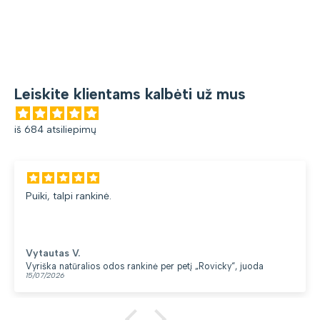
Leiskite klientams kalbėti už mus
iš 684 atsiliepimų
Puiki, talpi rankinė.
Vytautas V.
Vyriška natūralios odos rankinė per petį „Rovicky“, juoda
15/07/2026