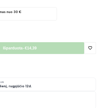
mas nuo 30 €
Išparduota
-
€14,39
Pridėti
į
norų
IJA
ienį, rugpjūčio 12d.
sąrašą