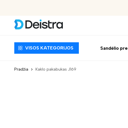
Nemokamas pristatymas nuo 30 EUR
VISOS KATEGORIJOS
Sandėlio pr
Pradžia
Kaklo pakabukas J169