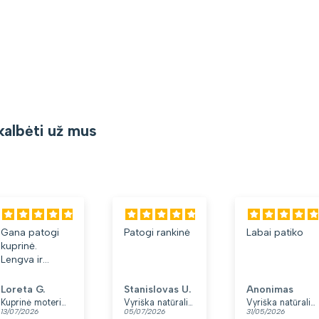
kalbėti už mus
Gana patogi
Patogi rankinė
Labai patiko
kuprinė.
Lengva ir
minkšta.
Patinka, kad
Loreta G.
Stanislovas U.
Anonimas
yra du skyriai.
Kuprinė moterims Peterson, tamsiai mėlyna K12
Vyriška natūralios odos rankinė per petį „Rovicky“, juoda
Vyriška natūralios odos rankinė per petį „Rovicky“, juoda, su užtrauktuku
13/07/2026
05/07/2026
31/05/2026
👍