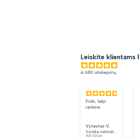
Leiskite klientams 
iš 680 atsiliepimų
Puiki, talpi
rankinė.
Vytautas V.
Vyriška natūralios odos rankinė per petį „Rovicky“, juoda
15/07/2026