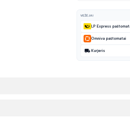
VEŽĖJAI
LP Express paštomat
Omniva paštomatai
Kurjeris