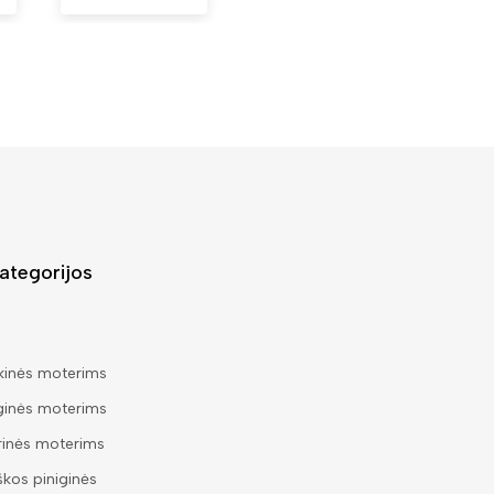
ategorijos
kinės moterims
ginės moterims
rinės moterims
škos piniginės