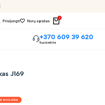
Išpardavimas iki 30%
0
Prisijungti
Norų sąrašas
+370 609 39 620
Susisiekite
kas J169
% NUOLAIDA