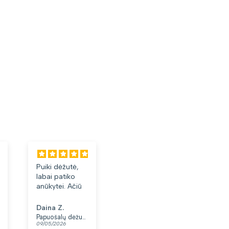
Puiki dėžutė,
Labai tiko ir
Laba
labai patiko
patiko👍
akini
anūkytei. Ačiū
Daina Z.
Anonimas
Albi
Papuošalų dėžutė T32-1
Moteriškas diržas S48 juodas N86
09/05/2026
07/05/2026
03/05