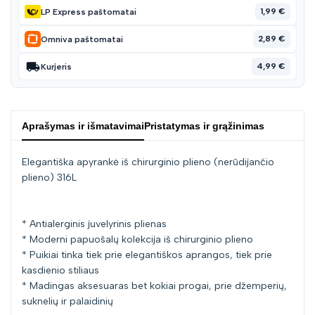
1,99 €
LP Express paštomatai
2,89 €
Omniva paštomatai
4,99 €
Kurjeris
Aprašymas ir išmatavimai
Pristatymas ir grąžinimas
Elegantiška apyrankė iš chirurginio plieno (nerūdijančio
plieno) 316L
* Antialerginis juvelyrinis plienas
* Moderni papuošalų kolekcija iš chirurginio plieno
* Puikiai tinka tiek prie elegantiškos aprangos, tiek prie
kasdienio stiliaus
* Madingas aksesuaras bet kokiai progai, prie džemperių,
suknelių ir palaidinių