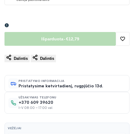
Išparduota
-
€12,79
Pridėt
Dalintis
Dalintis
į
norų
PRISTATYMO INFORMACIJA
Pristatysime ketvirtadienį, rugpjūčio 13d.
sąraš
UŽSAKYMAS TELEFONU
+370 609 39620
I-V 08:00 – 17:00 val.
VEŽĖJAI