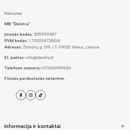
Rekvizitai
MB "Deistra"
Įmonės kodas:
305999387
PVM kodas:
LT100014728014
Adresas:
Žirmūnų g. 139, LT-09120 Vilnius, Lietuva
El. paštas:
info@deistra.lt
Telefono numeris:
+37060939620
Fizinės parduotuvės neturime.
Facebook
Instagramas
Tiktok
Informacija ir kontaktai