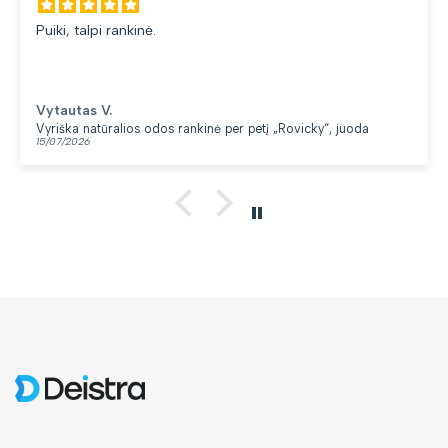
uiki, talpi rankinė.
d
Vytautas V.
yriška natūralios odos rankinė per petį „Rovicky“, juoda
K
5/07/2026
1