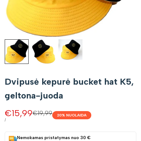
Dvipusė kepurė bucket hat K5,
geltona-juoda
Pardavimo
€15,99
Įprasta
€19,99
20
% NUOLAIDA
kaina
kaina
VIENETO
/
KAINA
Nemokamas pristatymas nuo 30 €