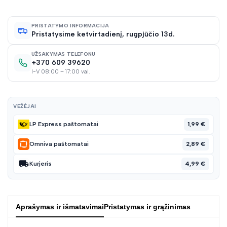
norų
PRISTATYMO INFORMACIJA
Pristatysime ketvirtadienį, rugpjūčio 13d.
sąraš
UŽSAKYMAS TELEFONU
+370 609 39620
I-V 08:00 – 17:00 val.
VEŽĖJAI
1,99 €
LP Express paštomatai
2,89 €
Omniva paštomatai
4,99 €
Kurjeris
Aprašymas ir išmatavimai
Pristatymas ir grąžinimas