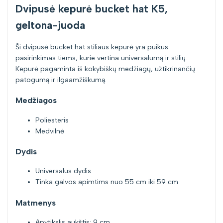
Dvipusė kepurė bucket hat K5,
geltona-juoda
Ši dvipusė bucket hat stiliaus kepurė yra puikus
pasirinkimas tiems, kurie vertina universalumą ir stilių.
Kepurė pagaminta iš kokybiškų medžiagų, užtikrinančių
patogumą ir ilgaamžiškumą.
Medžiagos
Poliesteris
Medvilnė
Dydis
Universalus dydis
Tinka galvos apimtims nuo 55 cm iki 59 cm
Matmenys
Apytikslis aukštis: 9 cm