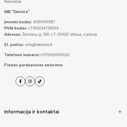
Rekvizitai
MB "Deistra"
Įmonės kodas:
305999387
PVM kodas:
LT100014728014
Adresas:
Žirmūnų g. 139, LT-09120 Vilnius, Lietuva
El. paštas:
info@deistra.lt
Telefono numeris:
+37060939620
Fizinės parduotuvės neturime.
Facebook
Instagramas
Tiktok
Informacija ir kontaktai