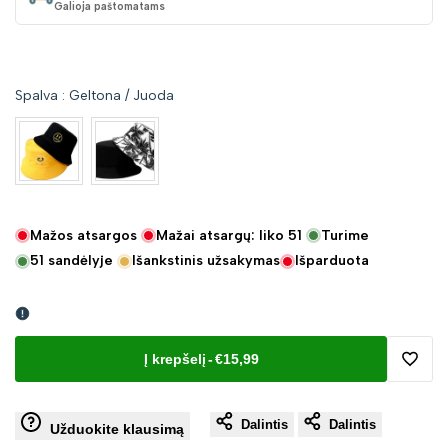
Galioja paštomatams
Spalva
:
Geltona / Juoda
Mažos atsargos
Mažai atsargų: liko
51
Turime
51
sandėlyje
Išankstinis užsakymas
Išparduota
Į krepšelį
-
€15,99
Pridėt
Dalintis
Dalintis
į
Užduokite klausimą