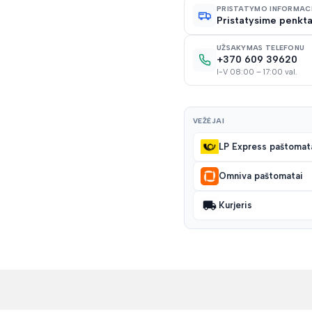
PRISTATYMO INFORMAC
Pristatysime penkta
UŽSAKYMAS TELEFONU
+370 609 39620
I-V 08:00 – 17:00 val.
VEŽĖJAI
LP Express paštomat
Omniva paštomatai
Kurjeris