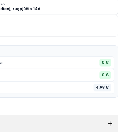
IJA
dienį, rugpjūčio 14d.
sąrašą
0 €
ai
0 €
4,99 €