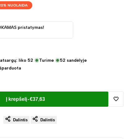
20
% NUOLAIDA
OKAMAS pristatymas!
atsargų: liko
52
Turime
52
sandėlyje
Išparduota
Į krepšelį
-
€37,63
Pridėti
Dalintis
Dalintis
į
norų