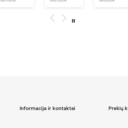
13/07/2026
05/07/2026
31/05/2026
👍
Informacija ir kontaktai
Prekių k