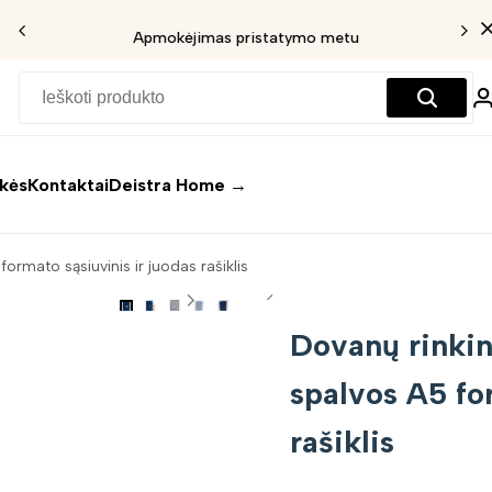
Apmokėjimas pristatymo metu
ekės
Kontaktai
Deistra Home →
ormato sąsiuvinis ir juodas rašiklis
Dovanų rinkin
spalvos A5 fo
rašiklis