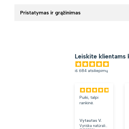
Pristatymas ir grąžinimas
Leiskite klientams 
iš 684 atsiliepimų
Puiki, talpi
rankinė.
Vytautas V.
Vyriška natūralios odos rankinė per petį „Rovicky“, juoda