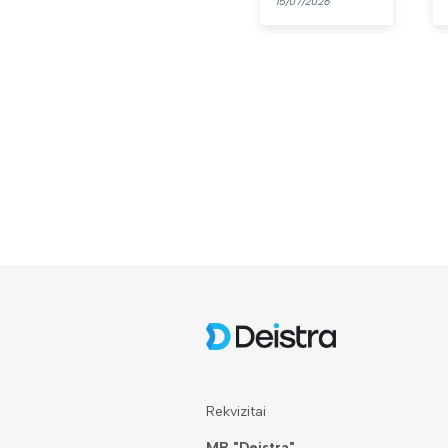
15/07/2026
Rekvizitai
MB "Deistra"