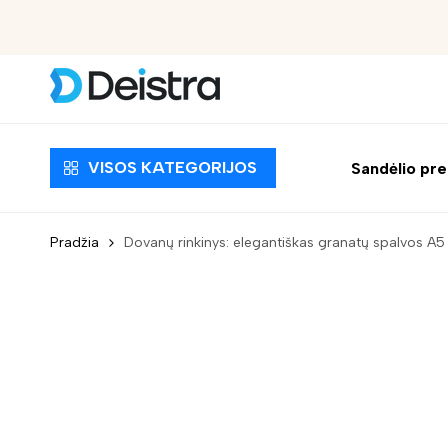
Nemokamas pristatymas nuo 30 EUR
VISOS KATEGORIJOS
Sandėlio pr
Pradžia
Dovanų rinkinys: elegantiškas granatų spalvos A5 f