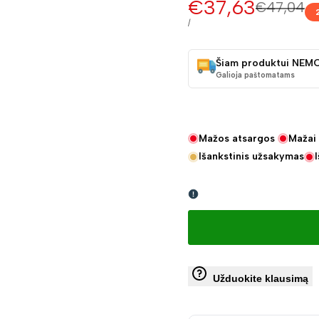
Pardavimo
€37,63
Įprasta
€47,04
kaina
kaina
VIENETO
/
KAINA
Šiam produktui NEM
Galioja paštomatams
Mažos atsargos
Mažai 
Išankstinis užsakymas
Užduokite klausimą