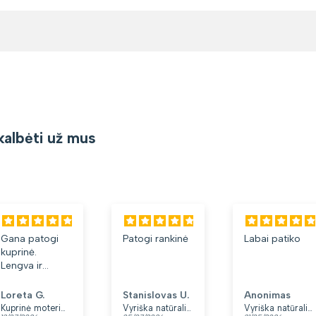
kalbėti už mus
Gana patogi
Patogi rankinė
Labai patiko
kuprinė.
Lengva ir
minkšta.
Patinka, kad
Loreta G.
Stanislovas U.
Anonimas
yra du skyriai.
Kuprinė moterims Peterson, tamsiai mėlyna K12
Vyriška natūralios odos rankinė per petį „Rovicky“, juoda
Vyriška natūralios odos rankinė per petį „Rovicky“, juoda, su užtrauktuku