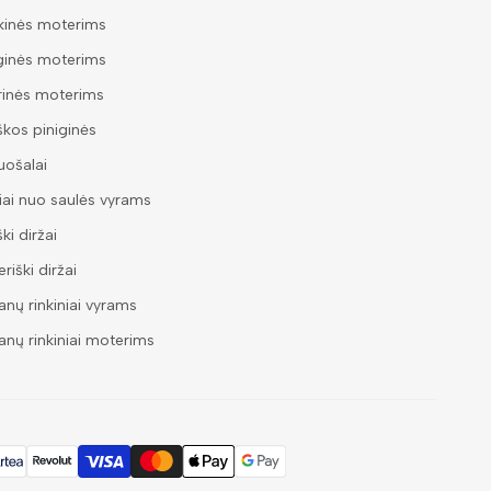
kinės moterims
ginės moterims
rinės moterims
škos piniginės
ošalai
iai nuo saulės vyrams
ški diržai
riški diržai
nų rinkiniai vyrams
nų rinkiniai moterims