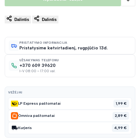
Pridėt
Dalintis
Dalintis
į
norų
PRISTATYMO INFORMACIJA
Pristatysime ketvirtadienį, rugpjūčio 13d.
sąraš
UŽSAKYMAS TELEFONU
+370 609 39620
I-V 08:00 – 17:00 val.
VEŽĖJAI
1,99 €
LP Express paštomatai
2,89 €
Omniva paštomatai
4,99 €
Kurjeris