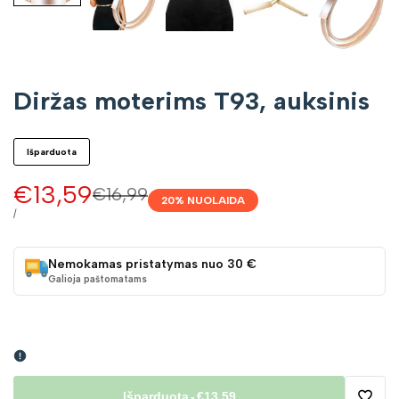
Diržas moterims T93, auksinis
Išparduota
Pardavimo
€13,59
Įprasta
€16,99
20
% NUOLAIDA
kaina
kaina
VIENETO
/
KAINA
Nemokamas pristatymas nuo 30 €
Galioja paštomatams
Išparduota
-
€13,59