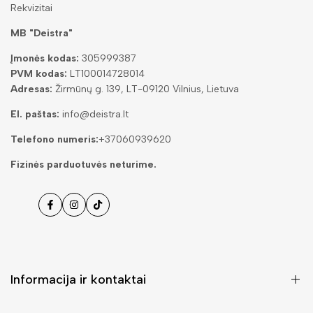
Rekvizitai
MB "Deistra"
Įmonės kodas:
305999387
PVM kodas:
LT100014728014
Adresas:
Žirmūnų g. 139, LT-09120 Vilnius, Lietuva
El. paštas:
info@deistra.lt
Telefono numeris:
+37060939620
Fizinės parduotuvės neturime.
Facebook
Instagramas
Tiktok
Informacija ir kontaktai