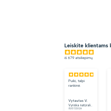
Leiskite klientams 
iš 679 atsiliepimų
Puiki, talpi
rankinė.
Vytautas V.
Vyriška natūralios odos rankinė per petį „Rovicky“, juoda
15/07/2026