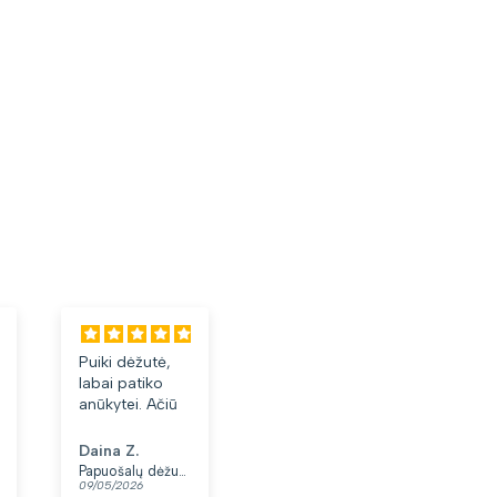
Puiki dėžutė,
Labai tiko ir
Laba
labai patiko
patiko👍
akini
anūkytei. Ačiū
Daina Z.
Anonimas
Albi
Papuošalų dėžutė T32-1
Moteriškas diržas S48 juodas N86
09/05/2026
07/05/2026
03/05