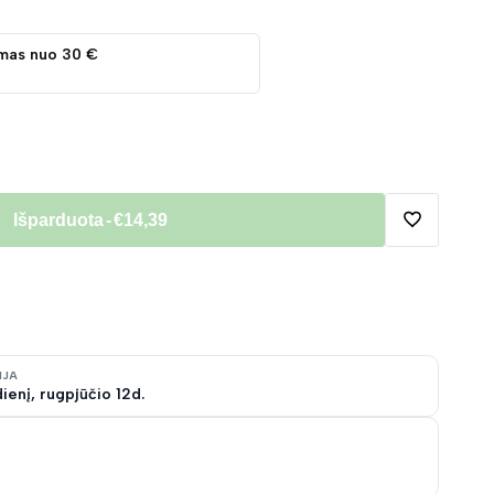
mas nuo 30 €
Išparduota
-
€14,39
Pridėti
į
norų
IJA
ienį, rugpjūčio 12d.
sąrašą