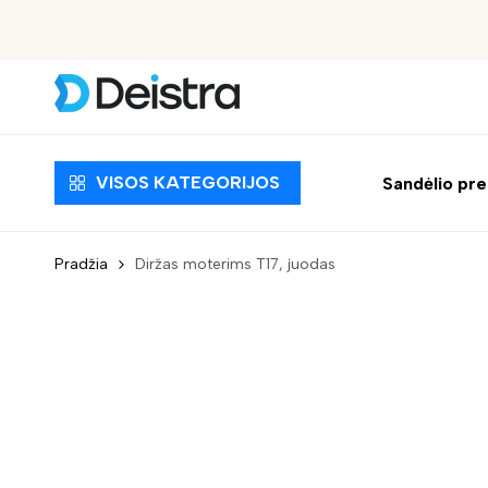
Nemokamas pristatymas nuo 30 EUR
VISOS KATEGORIJOS
Sandėlio pr
Pradžia
Diržas moterims T17, juodas