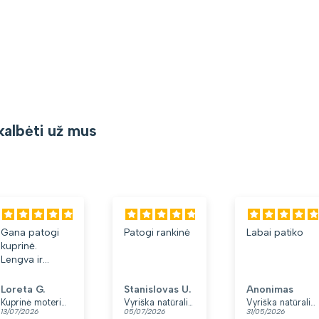
kalbėti už mus
Gana patogi
Patogi rankinė
Labai patiko
kuprinė.
Lengva ir
minkšta.
Patinka, kad
Loreta G.
Stanislovas U.
Anonimas
yra du skyriai.
Kuprinė moterims Peterson, tamsiai mėlyna K12
Vyriška natūralios odos rankinė per petį „Rovicky“, juoda
Vyriška natūralios odos rankinė per petį „Rovicky“, juoda, su užtrauktuku
13/07/2026
05/07/2026
31/05/2026
👍