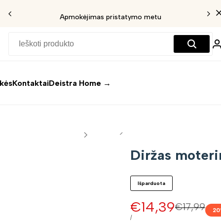
Apmokėjimas pristatymo metu
ekės
Kontaktai
Deistra Home →
Diržas moteri
Išparduota
Pardavimo
€14,39
Įprasta
€17,99
20
kaina
kaina
VIENETO
/