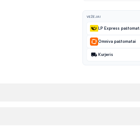
VEŽĖJAI
LP Express paštomat
Omniva paštomatai
Kurjeris