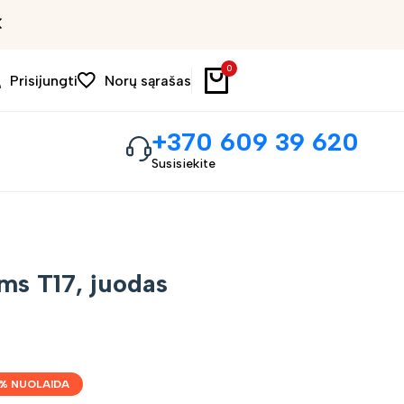
Išpardavimas iki 30%
0
Prisijungti
Norų sąrašas
+370 609 39 620
Susisiekite
ms T17, juodas
% NUOLAIDA