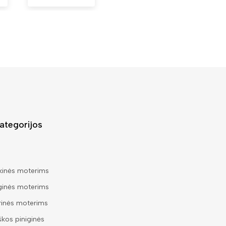
ategorijos
kinės moterims
ginės moterims
rinės moterims
škos piniginės