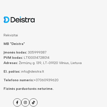
Rekvizitai
MB "Deistra"
Įmonės kodas:
305999387
PVM kodas:
LT100014728014
Adresas:
Žirmūnų g. 139, LT-09120 Vilnius, Lietuva
El. paštas:
info@deistra.lt
Telefono numeris:
+37060939620
Fizinės parduotuvės neturime.
Facebook
Instagramas
Tiktok