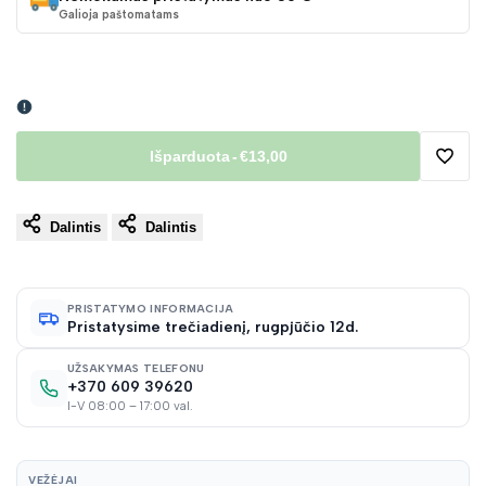
Galioja paštomatams
Išparduota
-
€13,00
Pridėt
Dalintis
Dalintis
į
norų
PRISTATYMO INFORMACIJA
Pristatysime trečiadienį, rugpjūčio 12d.
sąraš
UŽSAKYMAS TELEFONU
+370 609 39620
I-V 08:00 – 17:00 val.
VEŽĖJAI