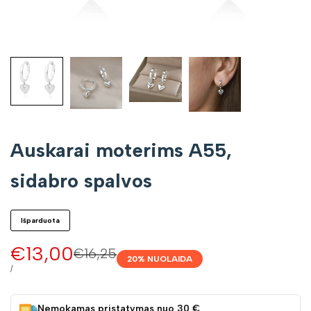
Auskarai moterims A55,
sidabro spalvos
Išparduota
Pardavimo
€13,00
Įprasta
€16,25
20
% NUOLAIDA
kaina
kaina
VIENETO
/
KAINA
Nemokamas pristatymas nuo 30 €