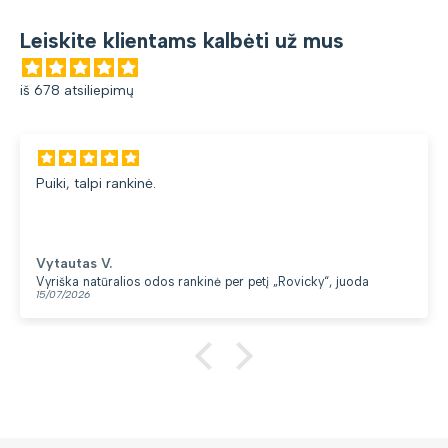
Leiskite klientams kalbėti už mus
iš 678 atsiliepimų
Puiki, talpi rankinė.
Vytautas V.
Vyriška natūralios odos rankinė per petį „Rovicky“, juoda
15/07/2026