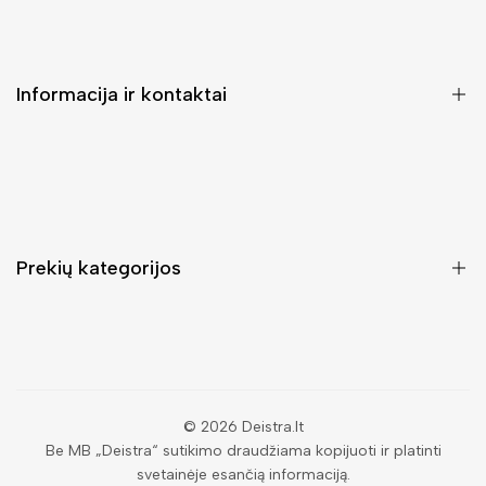
Informacija ir kontaktai
DUK (Dažniausiai užduodami klausimai)
Pristatymas ir grąžinimas
Kontaktai
Prekių kategorijos
Mano paskyra
Pirkimo sąlygos ir taisyklės
Rankinės moterims
Atsisakyti užsakymo
Piniginės moterims
Privatumo politika
Kuprinės moterims
Paieška
© 2026
Deistra.lt
Be MB „Deistra“ sutikimo draudžiama kopijuoti ir platinti
Vyriškos piniginės
svetainėje esančią informaciją.