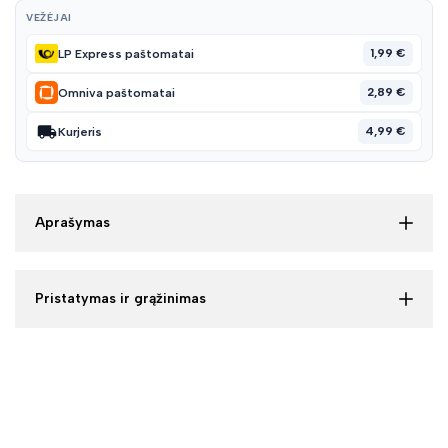
VEŽĖJAI
1,99 €
LP Express paštomatai
2,89 €
Omniva paštomatai
4,99 €
Kurjeris
Aprašymas
Pristatymas ir grąžinimas