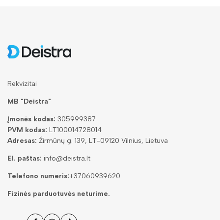
Rekvizitai
MB "Deistra"
Įmonės kodas:
305999387
PVM kodas:
LT100014728014
Adresas:
Žirmūnų g. 139, LT-09120 Vilnius, Lietuva
El. paštas:
info@deistra.lt
Telefono numeris:
+37060939620
Fizinės parduotuvės neturime.