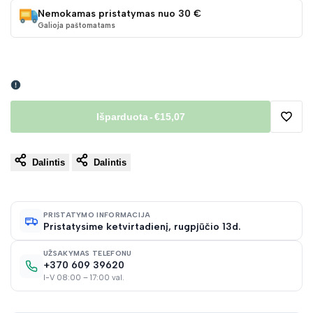
Nemokamas pristatymas nuo 30 €
Galioja paštomatams
Išparduota
-
€15,07
Pridėt
Dalintis
Dalintis
į
norų
PRISTATYMO INFORMACIJA
Pristatysime ketvirtadienį, rugpjūčio 13d.
sąraš
UŽSAKYMAS TELEFONU
+370 609 39620
I-V 08:00 – 17:00 val.