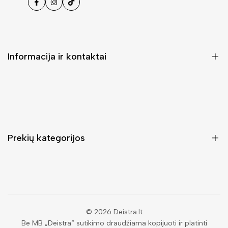
Facebook
Instagramas
Tiktok
Informacija ir kontaktai
DUK (Dažniausiai užduodami klausimai)
Pristatymas ir grąžinimas
Kontaktai
Prekių kategorijos
Mano paskyra
Pirkimo sąlygos ir taisyklės
Rankinės moterims
Atsisakyti užsakymo
Piniginės moterims
Privatumo politika
Kuprinės moterims
Paieška
© 2026
Deistra.lt
Be MB „Deistra“ sutikimo draudžiama kopijuoti ir platinti
Vyriškos piniginės