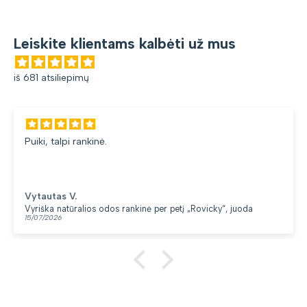
Leiskite klientams kalbėti už mus
iš 681 atsiliepimų
Puiki, talpi rankinė.
Vytautas V.
Vyriška natūralios odos rankinė per petį „Rovicky“, juoda
15/07/2026